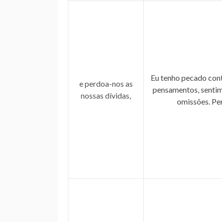
Eu tenho pecado contr
e perdoa-nos as
pensamentos, sentime
nossas dívidas
,
omissões. Pe