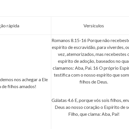
ção rápida
Versículos
Romanos 8.15-16
Porque não recebest
espírito de escravidão, para viverdes, o
vez, atemorizados, mas recebestes 
espírito de adoção, baseados no qua
clamamos: Aba, Pai.
16
O próprio Espír
testifica com o nosso espírito que so
demos nos achegar a Ele
filhos de Deus.
 de filhos amados!
Gálatas 4.6
E, porque vós sois filhos, en
Deus ao nosso coração o Espírito de s
Filho, que clama: Aba, Pai!