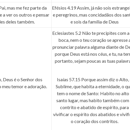
Pai, mas me fez parte da
Efésios 4.19
Assim, já não sois estrange
e a ver os outros e pensar
e peregrinos, mas concidadãos dos san
des deles também.
e sois da família de Deus
Eclesiastes 5.2
Não te precipites com a
boca, nem o teu coração se apresse 
pronunciar palavra alguma diante de D
porque Deus está nos céus, e tu, na ter
portanto, sejam poucas as tuas palavr
, Deus é o Senhor dos
Isaías 57.15
Porque assim diz o Alto,
o meu temor e adoração.
Sublime, que habita a eternidade, o qu
tem o nome de Santo: Habito no alto
santo lugar, mas habito também com
contrito e abatido de espírito, para
vivificar o espírito dos abatidos e vivif
o coração dos contritos.