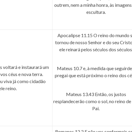
outrem, nem a minha honra, às imagens
escultura.
Apocalipse 11.15
O reino do mundo 
tornou de nosso Senhor e do seu Cristo
ele reinará pelos séculos dos séculos
s voltará e instaurará um
Mateus 10.7
e, à medida que seguirde
ovos céus e nova terra.
pregai que está próximo o reino dos cé
eu viva já como cidadão
le reino.
Mateus 13.43
Então, os justos
resplandecerão como o sol, no reino de
Pai.
Romanos 12.2
E não vos conformeis 