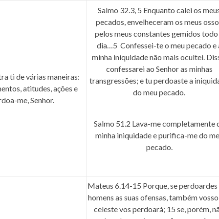
Salmo 32.3, 5
Enquanto calei os meu
pecados, envelheceram os meus osso
pelos meus constantes gemidos todo
dia…
5
Confessei-te o meu pecado e 
minha iniquidade não mais ocultei. Dis
confessarei ao Senhor as minhas
a ti de várias maneiras:
transgressões; e tu perdoaste a iniqui
ntos, atitudes, ações e
do meu pecado.
rdoa-me, Senhor.
Salmo 51.2
Lava-me completamente 
minha iniquidade e purifica-me do m
pecado.
Mateus 6.14-15
Porque, se perdoardes
homens as suas ofensas, também vosso
celeste vos perdoará;
15
se, porém, n