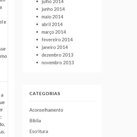
julho 2014
a
junho 2014
maio 2014
l e
abril 2014
março 2014
fevereiro 2014
janeiro 2014
sse
dezembro 2013
como
novembro 2013
CATEGORIAS
 a
que
er
Aconselhamento
:
Bíblia
do,
Escritura
us.