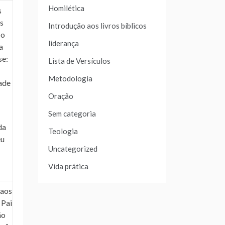
Homilética
s
s
Introdução aos livros bíblicos
 o
liderança
a
se:
Lista de Versículos
Metodologia
dade
Oração
Sem categoria
da
Teologia
eu
Uncategorized
Vida prática
 aos
 Pai
ão