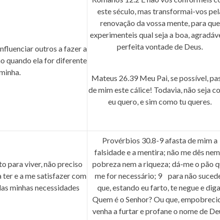
este século, mas transformai-vos pel
renovação da vossa mente, para que
experimenteis qual seja a boa, agradáve
perfeita vontade de Deus.
nfluenciar outros a fazer a
 quando ela for diferente
minha.
Mateus 26.39
Meu Pai, se possível, pa
de mim este cálice! Todavia, não seja 
eu quero, e sim como tu queres.
Provérbios 30.8-9
afasta de mim a
falsidade e a mentira; não me dês nem
o para viver, não preciso
pobreza nem a riqueza; dá-me o pão 
 ter e a me satisfazer com
me for necessário;
9
para não suced
das minhas necessidades
que, estando eu farto, te negue e diga
Quem é o Senhor? Ou que, empobreci
venha a furtar e profane o nome de De