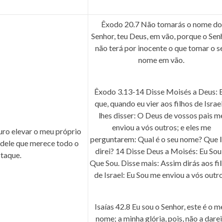
Êxodo 20.7
Não tomarás o nome do
Senhor, teu Deus, em vão, porque o Sen
não terá por inocente o que tomar o s
nome em vão.
Êxodo 3.13-14
Disse Moisés a Deus: E
que, quando eu vier aos filhos de Israel
lhes disser: O Deus de vossos pais m
enviou a vós outros; e eles me
uro elevar o meu próprio
perguntarem: Qual é o seu nome? Que l
dele que merece todo o
direi?
14
Disse Deus a Moisés: Eu Sou
taque.
Que Sou. Disse mais: Assim dirás aos fi
de Israel: Eu Sou me enviou a vós outro
Isaías 42.8
Eu sou o Senhor, este é o m
nome; a minha glória, pois, não a darei