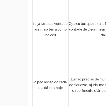
faça-se a tua vontade,
Que eu busque fazer e i
assim na terra como
vontade de Deus mesmo
no céu
da 
Eu não preciso de muit
o pão nosso de cada
de riquezas, ajuda-me a
dia dá-nos hoje
o suprimento diário 