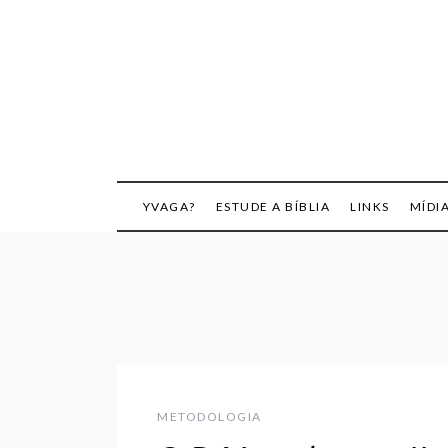
Skip
to
content
YVAGA?
ESTUDE A BÍBLIA
LINKS
MÍDI
METODOLOGIA