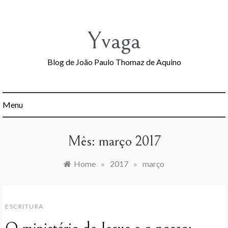
Skip
to
content
Yvaga
Blog de João Paulo Thomaz de Aquino
Menu
Mês:
março 2017
Home
»
2017
»
março
ESCRITURA