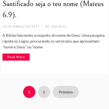
Santificado seja o teu nome (Mateus
6.9).
26 DE MARÇO DE 2017
BY
JOAOEJU
A Bíblia fala muito a respeito do nome de Deus. Uma pesquisa
rápida no Logos, procurando os versículos que apresentam
“nome e Deus” ou “nome
Read More
Paginação
1
2
Próximo
de