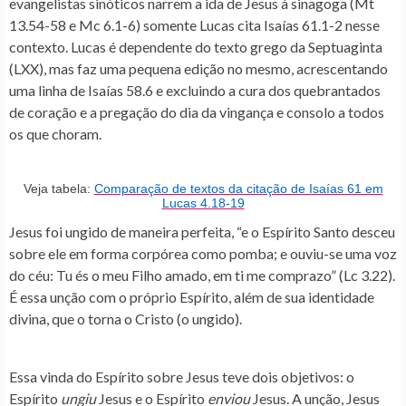
evangelistas sinóticos narrem a ida de Jesus à sinagoga (Mt
13.54-58 e Mc 6.1-6) somente Lucas cita Isaías 61.1-2 nesse
contexto. Lucas é dependente do texto grego da Septuaginta
(LXX), mas faz uma pequena edição no mesmo, acrescentando
uma linha de Isaías 58.6 e excluindo a cura dos quebrantados
de coração e a pregação do dia da vingança e consolo a todos
os que choram.
Veja tabela:
Comparação de textos da citação de Isaías 61 em
Lucas 4.18-19
Jesus foi ungido de maneira perfeita, “e o Espírito Santo desceu
sobre ele em forma corpórea como pomba; e ouviu-se uma voz
do céu: Tu és o meu Filho amado, em ti me comprazo” (Lc 3.22).
É essa unção com o próprio Espírito, além de sua identidade
divina, que o torna o Cristo (o ungido).
Essa vinda do Espírito sobre Jesus teve dois objetivos: o
Espírito
ungiu
Jesus e o Espírito
enviou
Jesus. A unção, Jesus