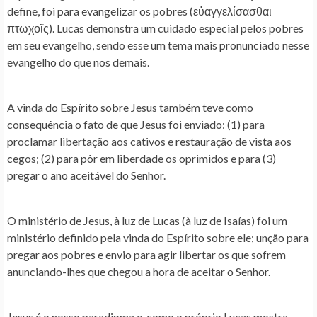
define, foi para evangelizar os pobres (εὐαγγελίσασθαι
πτωχοῖς). Lucas demonstra um cuidado especial pelos pobres
em seu evangelho, sendo esse um tema mais pronunciado nesse
evangelho do que nos demais.
A vinda do Espírito sobre Jesus também teve como
consequência o fato de que Jesus foi enviado: (1) para
proclamar libertação aos cativos e restauração de vista aos
cegos; (2) para pôr em liberdade os oprimidos e para (3)
pregar o ano aceitável do Senhor.
O ministério de Jesus, à luz de Lucas (à luz de Isaías) foi um
ministério definido pela vinda do Espírito sobre ele; unção para
pregar aos pobres e envio para agir libertar os que sofrem
anunciando-lhes que chegou a hora de aceitar o Senhor.
Jesus é o nosso paradigma e, como o próprio Lucas mostra