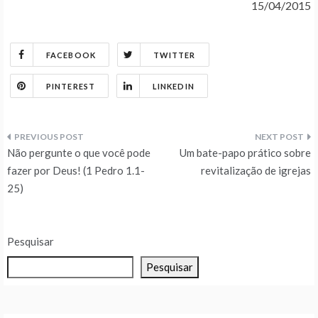
15/04/2015
FACEBOOK
TWITTER
PINTEREST
LINKEDIN
Navegação
Não pergunte o que você pode
Um bate-papo prático sobre
de
fazer por Deus! (1 Pedro 1.1-
revitalização de igrejas
25)
Post
Pesquisar
Pesquisar