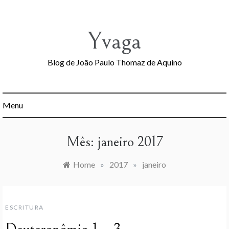
Skip
to
content
Yvaga
Blog de João Paulo Thomaz de Aquino
Menu
Mês:
janeiro 2017
Home
»
2017
»
janeiro
ESCRITURA