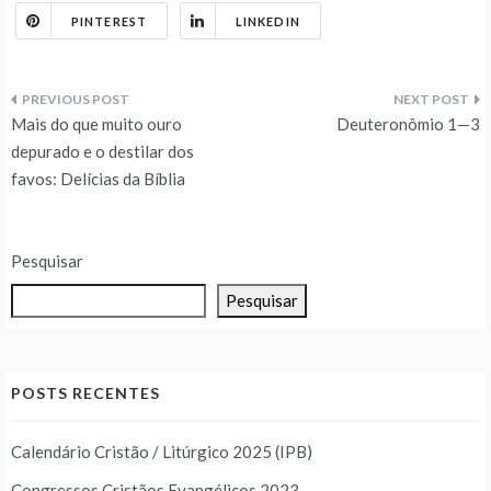
PINTEREST
LINKEDIN
Navegação
Mais do que muito ouro
Deuteronômio 1—3
de
depurado e o destilar dos
favos: Delícias da Bíblia
Post
Pesquisar
Pesquisar
POSTS RECENTES
Calendário Cristão / Litúrgico 2025 (IPB)
Congressos Cristãos Evangélicos 2023