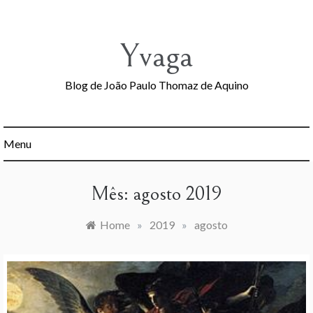
Skip
to
content
Yvaga
Blog de João Paulo Thomaz de Aquino
Menu
Mês:
agosto 2019
Home
»
2019
»
agosto