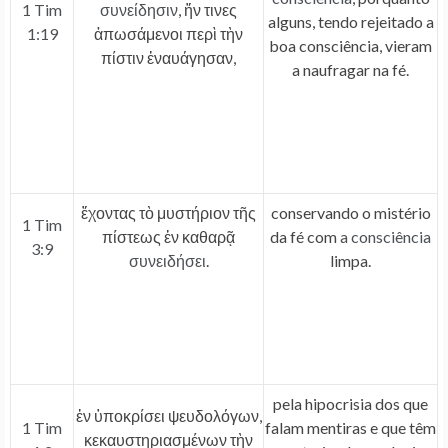
1 Tim
συνείδησιν
, ἥν τινες
alguns, tendo rejeitado a
1:19
ἀπωσάμενοι περὶ τὴν
boa consciência, vieram
πίστιν ἐναυάγησαν,
a naufragar na fé.
ἔχοντας τὸ μυστήριον τῆς
conservando o mistério
1 Tim
πίστεως ἐν καθαρᾷ
da fé com
a consciência
3:9
συνειδήσει
.
limpa.
pela hipocrisia dos que
ἐν ὑποκρίσει ψευδολόγων,
1 Tim
falam mentiras e que têm
κεκαυστηριασμένων τὴν