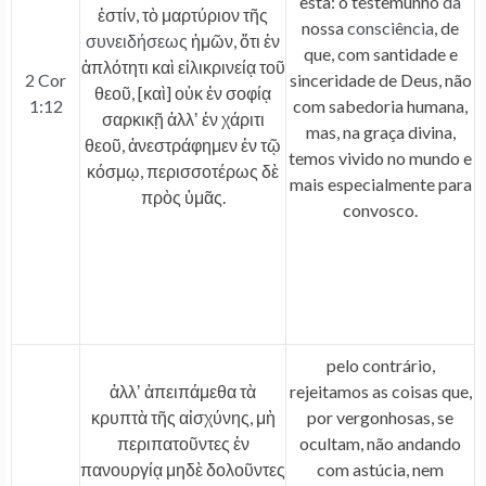
esta: o testemunho
da
ἐστίν, τὸ μαρτύριον τῆς
nossa
consciência
, de
συνειδήσεως
ἡμῶν, ὅτι ἐν
que, com santidade e
ἁπλότητι καὶ εἰλικρινείᾳ τοῦ
2 Cor
sinceridade de Deus, não
θεοῦ, [καὶ] οὐκ ἐν σοφίᾳ
1:12
com sabedoria humana,
σαρκικῇ ἀλλʼ ἐν χάριτι
mas, na graça divina,
θεοῦ, ἀνεστράφημεν ἐν τῷ
temos vivido no mundo e
κόσμῳ, περισσοτέρως δὲ
mais especialmente para
πρὸς ὑμᾶς.
convosco.
pelo contrário,
ἀλλʼ ἀπειπάμεθα τὰ
rejeitamos as coisas que,
κρυπτὰ τῆς αἰσχύνης, μὴ
por vergonhosas, se
περιπατοῦντες ἐν
ocultam, não andando
πανουργίᾳ μηδὲ δολοῦντες
com astúcia, nem