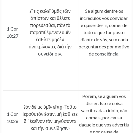
εἴ τις καλεῖ ὑμᾶς τῶν
Se algum dentre os
ἀπίστων καὶ θέλετε
incrédulos vos convidar,
πορεύεσθαι, πᾶν τὸ
e quiserdes ir, comei de
1 Cor
παρατιθέμενον ὑμῖν
tudo o que for posto
10:27
ἐσθίετε μηδὲν
diante de vós, sem nada
ἀνακρίνοντες διὰ τὴν
perguntardes por motivo
συνείδησιν
.
de
consciência
.
Porém, se alguém vos
disser: Isto é coisa
ἐὰν δέ τις ὑμῖν εἴπῃ· Τοῦτο
sacrificada a ídolo, não
1 Cor
ἱερόθυτόν ἐστιν, μὴ ἐσθίετε
comais, por causa
10:28
διʼ ἐκεῖνον τὸν μηνύσαντα
daquele que vos advertiu
καὶ τὴν
συνείδησιν
·
e por causa da