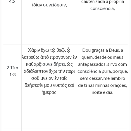
4:2
cauterizada a própria
ἰδίαν
συνείδησιν
,
consciência
,
Χάριν ἔχω τῷ θεῷ, ᾧ
Dou graças a Deus, a
λατρεύω ἀπὸ προγόνων ἐν
quem, desde os meus
καθαρᾷ
συνειδήσει
, ὡς
antepassados, sirvo com
2 Tim
ἀδιάλειπτον ἔχω τὴν περὶ
consciência
pura, porque,
1:3
σοῦ μνείαν ἐν ταῖς
sem cessar, me lembro
δεήσεσίν μου νυκτὸς καὶ
de ti nas minhas orações,
ἡμέρας,
noite e dia.