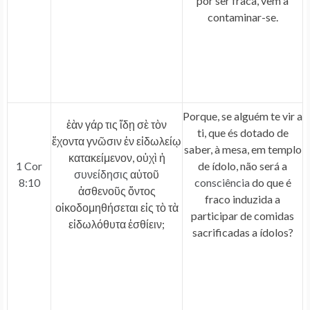
por ser fraca, vem a
contaminar-se.
Porque, se alguém te vir a
ἐὰν γάρ τις ἴδῃ σὲ τὸν
ti, que és dotado de
ἔχοντα γνῶσιν ἐν εἰδωλείῳ
saber, à mesa, em templo
κατακείμενον, οὐχὶ ἡ
1 Cor
de ídolo, não será a
συνείδησις
αὐτοῦ
8:10
consciência
do que é
ἀσθενοῦς ὄντος
fraco induzida a
οἰκοδομηθήσεται εἰς τὸ τὰ
participar de comidas
εἰδωλόθυτα ἐσθίειν;
sacrificadas a ídolos?