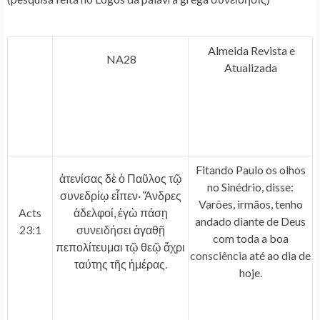
Almeida Revista e
NA28
Atualizada
Fitando Paulo os olhos
ἀτενίσας δὲ ὁ Παῦλος τῷ
no Sinédrio, disse:
συνεδρίῳ εἶπεν· Ἄνδρες
Varões, irmãos, tenho
Acts
ἀδελφοί, ἐγὼ πάσῃ
andado diante de Deus
23:1
συνειδήσει
ἀγαθῇ
com toda a boa
πεπολίτευμαι τῷ θεῷ ἄχρι
consciência
até ao dia de
ταύτης τῆς ἡμέρας.
hoje.