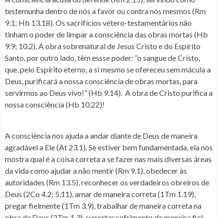
testemunha dentro de nós a favor ou contra nós mesmos (Rm
9.1; Hb 13.18). Os sacrifícios vétero-testamentários não
tinham o poder de limpar a consciência das obras mortas (Hb
9.9; 10.2). A obra sobrenatural de Jesus Cristo e do Espírito
Santo, por outro lado, têm essse poder: “o sangue de Cristo,
que, pelo Espírito eterno, a si mesmo se ofereceu sem mácula a
Deus, purificará a nossa consciência de obras mortas, para
servirmos ao Deus vivo!” (Hb 9.14). A obra de Cristo purifica a
nossa consciência (Hb 10.22)!
A consciência nos ajuda a andar diante de Deus de maneira
agradável a Ele (At 23.1). Se estiver bem fundamentada, ela nos
mostra qual é a coisa correta a se fazer nas mais diversas áreas
da vida como ajudar a não mentir (Rm 9.1), obedecer às
autoridades (Rm 13.5), reconhecer os verdadeiros obreiros de
Deus (2Co 4.2; 5.11), amar de maneira correta (1Tm 1.19),
pregar fielmente (1Tm 3.9), trabalhar de maneira correta na
obra de Deus (2Tm 1.3), suportar sofrimento de maneira fiel