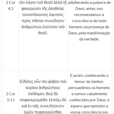
2 Cor
τὸν λόγον τοῦ θεοῦ ἀλλὰ τῇ
adulterando a palavra de
4:2
φανερώσει τῆς ἀληθείας
Deus; antes, nos
συνιστάνοντες ἑαυτοὺς
recomendamos à
πρὸς πᾶσαν
συνείδησιν
consciência
de todo
ἀνθρώπων ἐνώπιον τοῦ
homem, na presença de
θεοῦ.
Deus, pela manifestação
da verdade.
E assim, conhecendo o
Εἰδότες οὖν τὸν φόβον τοῦ
temor do Senhor,
κυρίου ἀνθρώπους
persuadimos os homens
2 Cor
πείθομεν, θεῷ δὲ
e somos cabalmente
5:11
πεφανερώμεθα· ἐλπίζω δὲ
conhecidos por Deus; e
καὶ ἐν ταῖς
συνειδήσεσιν
espero que também a
ὑμῶν πεφανερῶσθαι.
vossa
consciência
nos