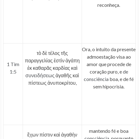
reconheça.
Ora, o intuito da presente
τὸ δὲ τέλος τῆς
admoestação visa ao
παραγγελίας ἐστὶν ἀγάπη
1 Tim
amor que procede de
ἐκ καθαρᾶς καρδίας καὶ
1:5
coração puro, e
de
συνειδήσεως
ἀγαθῆς καὶ
consciência
boa, e de fé
πίστεως ἀνυποκρίτου,
sem hipocrisia.
mantendo fé e boa
ἔχων πίστιν καὶ ἀγαθὴν
consciência
, porquanto