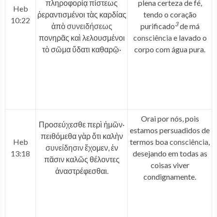
πληροφορίᾳ πίστεως
plena certeza de fé,
Heb
ῥεραντισμένοι τὰς καρδίας
tendo o coração
10:22
3
ἀπὸ
συνειδήσεως
purificado
de má
πονηρᾶς καὶ λελουσμένοι
consciência
e lavado o
τὸ σῶμα ὕδατι καθαρῷ·
corpo com água pura.
Orai por nós, pois
Προσεύχεσθε περὶ ἡμῶν·
estamos persuadidos de
πειθόμεθα γὰρ ὅτι καλὴν
Heb
termos boa
consciência
,
συνείδησιν
ἔχομεν, ἐν
13:18
desejando em todas as
πᾶσιν καλῶς θέλοντες
coisas viver
ἀναστρέφεσθαι.
condignamente.