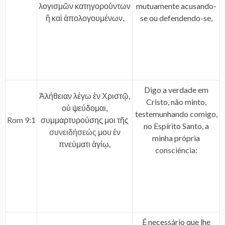
λογισμῶν κατηγορούντων
mutuamente acusando-
ἢ καὶ ἀπολογουμένων,
se ou defendendo-se,
Digo a verdade em
Ἀλήθειαν λέγω ἐν Χριστῷ,
Cristo, não minto,
οὐ ψεύδομαι,
testemunhando comigo,
Rom 9:1
συμμαρτυρούσης μοι τῆς
no Espírito Santo, a
συνειδήσεώς
μου ἐν
minha própria
πνεύματι ἁγίῳ,
consciência
:
É necessário que lhe