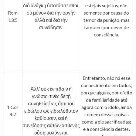
διὸ ἀνάγκη ὑποτάσσεσθαι,
estejais sujeitos, não
Rom
οὐ μόνον διὰ τὴν ὀργὴν
somente por causa do
13:5
ἀλλὰ καὶ διὰ τὴν
temor da punição, mas
συνείδησιν
.
também por dever de
consciência
.
Entretanto, não há esse
conhecimento em todos;
Ἀλλʼ οὐκ ἐν πᾶσιν ἡ
porque alguns, por efeito
γνῶσις· τινὲς δὲ τῇ
da familiaridade até
συνηθείᾳ ἕως ἄρτι τοῦ
1 Cor
agora com o ídolo, ainda
εἰδώλου ὡς εἰδωλόθυτον
8:7
comem dessas coisas
ἐσθίουσιν, καὶ ἡ
como a ele sacrificadas;
συνείδησις
αὐτῶν ἀσθενὴς
e a
consciência
destes,
οὖσα μολύνεται.