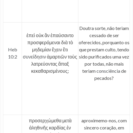
Doutra sorte, não teriam
ἐπεὶ οὐκ ἂν ἐπαύσαντο
cessado de ser
προσφερόμεναι διὰ τὸ
oferecidos, porquanto os
Heb
μηδεμίαν ἔχειν ἔτι
que prestam culto, tendo
10:2
συνείδησιν
ἁμαρτιῶν τοὺς
sido purificados uma vez
λατρεύοντας ἅπαξ
por todas, não mais
κεκαθαρισμένους;
teriam
consciência
de
pecados?
προσερχώμεθα μετὰ
aproximemo-nos, com
ἀληθινῆς καρδίας ἐν
sincero coração, em