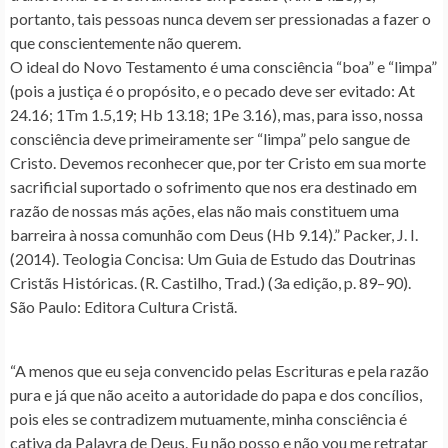
portanto, tais pessoas nunca devem ser pressionadas a fazer o
que conscientemente não querem.
O ideal do Novo Testamento é uma consciência “boa” e “limpa”
(pois a justiça é o propósito, e o pecado deve ser evitado: At
24.16; 1Tm 1.5,19; Hb 13.18; 1Pe 3.16), mas, para isso, nossa
consciência deve primeiramente ser “limpa” pelo sangue de
Cristo. Devemos reconhecer que, por ter Cristo em sua morte
sacrificial suportado o sofrimento que nos era destinado em
razão de nossas más ações, elas não mais constituem uma
barreira à nossa comunhão com Deus (Hb 9.14).” Packer, J. I.
(2014). Teologia Concisa: Um Guia de Estudo das Doutrinas
Cristãs Históricas. (R. Castilho, Trad.) (3a edição, p. 89–90).
São Paulo: Editora Cultura Cristã.
“A menos que eu seja convencido pelas Escrituras e pela razão
pura e já que não aceito a autoridade do papa e dos concílios,
pois eles se contradizem mutuamente, minha consciência é
cativa da Palavra de Deus. Eu não posso e não vou me retratar