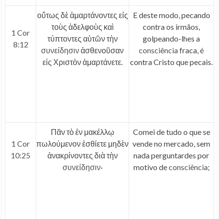
οὕτως δὲ ἁμαρτάνοντες εἰς
E deste modo, pecando
τοὺς ἀδελφοὺς καὶ
contra os irmãos,
1 Cor
τύπτοντες αὐτῶν τὴν
golpeando-lhes a
8:12
συνείδησιν
ἀσθενοῦσαν
consciência
fraca, é
εἰς Χριστὸν ἁμαρτάνετε.
contra Cristo que pecais.
Πᾶν τὸ ἐν μακέλλῳ
Comei de tudo o que se
1 Cor
πωλούμενον ἐσθίετε μηδὲν
vende no mercado, sem
10:25
ἀνακρίνοντες διὰ τὴν
nada perguntardes por
συνείδησιν
·
motivo de
consciência
;