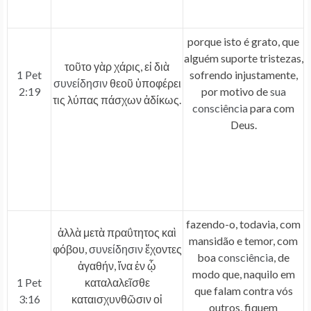
porque isto é grato, que
alguém suporte tristezas,
τοῦτο γὰρ χάρις, εἰ διὰ
1 Pet
sofrendo injustamente,
συνείδησιν
θεοῦ ὑποφέρει
2:19
por motivo de
sua
τις λύπας πάσχων ἀδίκως.
consciência
para com
Deus.
fazendo-o, todavia, com
ἀλλὰ μετὰ πραΰτητος καὶ
mansidão e temor, com
φόβου,
συνείδησιν
ἔχοντες
boa
consciência
, de
ἀγαθήν, ἵνα ἐν ᾧ
modo que, naquilo em
1 Pet
καταλαλεῖσθε
que falam contra vós
3:16
καταισχυνθῶσιν οἱ
outros, fiquem