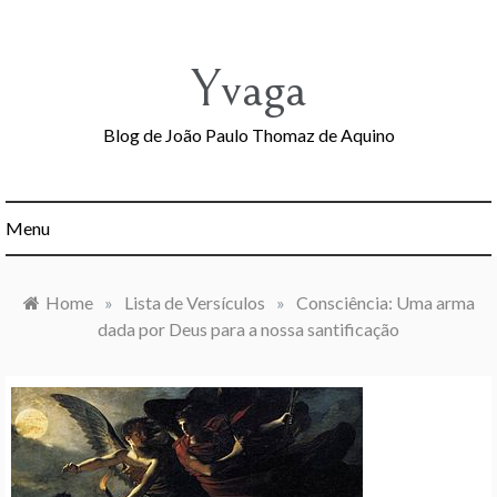
Skip
to
content
Yvaga
Blog de João Paulo Thomaz de Aquino
Menu
Home
»
Lista de Versículos
»
Consciência: Uma arma
dada por Deus para a nossa santificação