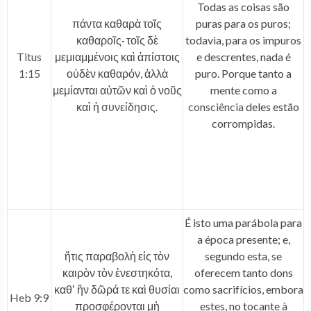
Todas as coisas são
πάντα καθαρὰ τοῖς
puras para os puros;
καθαροῖς· τοῖς δὲ
todavia, para os impuros
Titus
μεμιαμμένοις καὶ ἀπίστοις
e descrentes, nada é
1:15
οὐδὲν καθαρόν, ἀλλὰ
puro. Porque tanto a
μεμίανται αὐτῶν καὶ ὁ νοῦς
mente como a
καὶ ἡ
συνείδησις
.
consciência
deles estão
corrompidas.
É isto uma parábola para
a época presente; e,
ἥτις παραβολὴ εἰς τὸν
segundo esta, se
καιρὸν τὸν ἐνεστηκότα,
oferecem tanto dons
καθʼ ἣν δῶρά τε καὶ θυσίαι
como sacrifícios, embora
Heb 9:9
προσφέρονται μὴ
estes, no tocante à