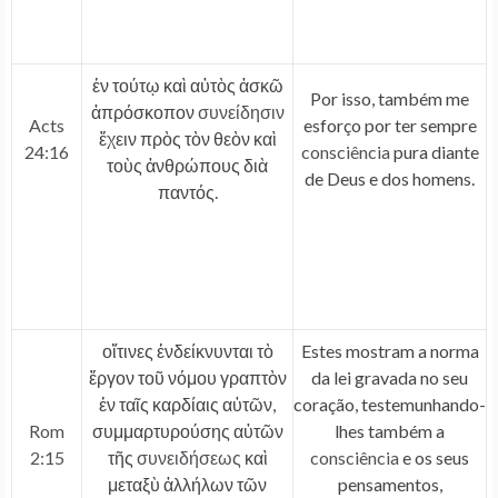
ἐν τούτῳ καὶ αὐτὸς ἀσκῶ
Por isso, também me
ἀπρόσκοπον
συνείδησιν
Acts
esforço por ter sempre
ἔχειν πρὸς τὸν θεὸν καὶ
24:16
consciência
pura diante
τοὺς ἀνθρώπους διὰ
de Deus e dos homens.
παντός.
οἵτινες ἐνδείκνυνται τὸ
Estes mostram a norma
ἔργον τοῦ νόμου γραπτὸν
da lei gravada no seu
ἐν ταῖς καρδίαις αὐτῶν,
coração, testemunhando-
Rom
συμμαρτυρούσης αὐτῶν
lhes também a
2:15
τῆς
συνειδήσεως
καὶ
consciência
e os seus
μεταξὺ ἀλλήλων τῶν
pensamentos,