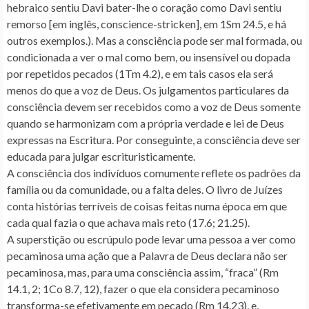
hebraico sentiu Davi bater-lhe o coração como Davi sentiu
remorso [em inglês, conscience-stricken], em 1Sm 24.5, e há
outros exemplos.). Mas a consciência pode ser mal formada, ou
condicionada a ver o mal como bem, ou insensível ou dopada
por repetidos pecados (1Tm 4.2), e em tais casos ela será
menos do que a voz de Deus. Os julgamentos particulares da
consciência devem ser recebidos como a voz de Deus somente
quando se harmonizam com a própria verdade e lei de Deus
expressas na Escritura. Por conseguinte, a consciência deve ser
educada para julgar escrituristicamente.
A consciência dos indivíduos comumente reflete os padrões da
família ou da comunidade, ou a falta deles. O livro de Juízes
conta histórias terríveis de coisas feitas numa época em que
cada qual fazia o que achava mais reto (17.6; 21.25).
A superstição ou escrúpulo pode levar uma pessoa a ver como
pecaminosa uma ação que a Palavra de Deus declara não ser
pecaminosa, mas, para uma consciência assim, “fraca” (Rm
14.1, 2; 1Co 8.7, 12), fazer o que ela considera pecaminoso
transforma-se efetivamente em pecado (Rm 14.23), e,