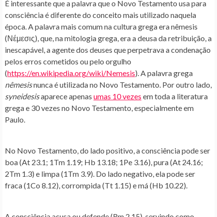
É interessante que a palavra que o Novo Testamento usa para
consciência é diferente do conceito mais utilizado naquela
época. A palavra mais comum na cultura grega era nêmesis
(Νέμεσις), que, na mitologia grega, era a deusa da retribuição, a
inescapável, a agente dos deuses que perpetrava a condenação
pelos erros cometidos ou pelo orgulho
(
https://en.wikipedia.org/wiki/Nemesis
). A palavra grega
nêmesis
nunca é utilizada no Novo Testamento. Por outro lado,
syneidesis
aparece apenas
umas 10 vezes
em toda a literatura
grega e 30 vezes no Novo Testamento, especialmente em
Paulo.
No Novo Testamento, do lado positivo, a consciência pode ser
boa (At 23.1; 1Tm 1.19; Hb 13.18; 1Pe 3.16), pura (At 24.16;
2Tm 1.3) e limpa (1Tm 3.9). Do lado negativo, ela pode ser
fraca (1Co 8.12), corrompida (Tt 1.15) e má (Hb 10.22).
A consciência acusa ou defende (Rm 2.15), servindo como