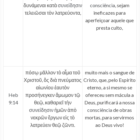
δυνάμεναι κατὰ
συνείδησιν
consciência
, sejam
τελειῶσαι τὸν λατρεύοντα,
ineficazes para
aperfeiçoar aquele que
presta culto,
πόσῳ μᾶλλον τὸ αἷμα τοῦ
muito mais o sangue de
Χριστοῦ, ὃς διὰ πνεύματος
Cristo, que, pelo Espírito
αἰωνίου ἑαυτὸν
eterno, a si mesmo se
Heb
προσήνεγκεν ἄμωμον τῷ
ofereceu sem mácula a
9:14
θεῷ, καθαριεῖ τὴν
Deus, purificará a nossa
συνείδησιν
ἡμῶν ἀπὸ
consciência
de obras
νεκρῶν ἔργων εἰς τὸ
mortas, para servirmos
λατρεύειν θεῷ ζῶντι.
ao Deus vivo!