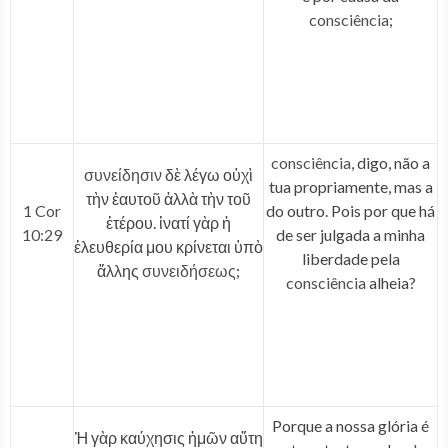
consciência
;
consciência
, digo, não a
συνείδησιν
δὲ λέγω οὐχὶ
tua propriamente, mas a
τὴν ἑαυτοῦ ἀλλὰ τὴν τοῦ
1 Cor
do outro. Pois por que há
ἑτέρου. ἱνατί γὰρ ἡ
10:29
de ser julgada a minha
ἐλευθερία μου κρίνεται ὑπὸ
liberdade pela
ἄλλης
συνειδήσεως
;
consciência
alheia?
Porque a nossa glória é
Ἡ γὰρ καύχησις ἡμῶν αὕτη