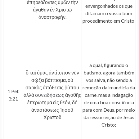
ἐπηρεάζοντες ὑμῶν τὴν
envergonhados os que
ἀγαθὴν ἐν Χριστῷ
difamam o vosso bom
ἀναστροφήν.
procedimento em Cristo,
a qual, figurando o
ὃ καὶ ὑμᾶς ἀντίτυπον νῦν
batismo, agora também
σῴζει βάπτισμα, οὐ
vos salva, não sendo a
σαρκὸς ἀπόθεσις ῥύπου
remoção da imundícia da
1 Pet
ἀλλὰ
συνειδήσεως
ἀγαθῆς
carne, mas a indagação
3:21
ἐπερώτημα εἰς θεόν, διʼ
de uma
boa
consciência
ἀναστάσεως Ἰησοῦ
para com Deus, por meio
Χριστοῦ
da ressurreição de Jesus
Cristo;