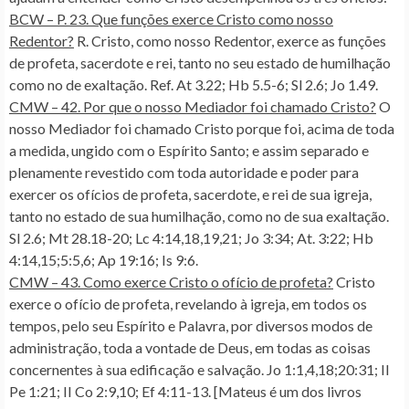
BCW – P. 23. Que funções exerce Cristo como nosso
Redentor?
R. Cristo, como nosso Redentor, exerce as funções
de profeta, sacerdote e rei, tanto no seu estado de humilhação
como no de exaltação. Ref. At 3.22; Hb 5.5-6; Sl 2.6; Jo 1.49.
CMW – 42. Por que o nosso Mediador foi chamado Cristo?
O
nosso Mediador foi chamado Cristo porque foi, acima de toda
a medida, ungido com o Espírito Santo; e assim separado e
plenamente revestido com toda autoridade e poder para
exercer os ofícios de profeta, sacerdote, e rei de sua igreja,
tanto no estado de sua humilhação, como no de sua exaltação.
Sl 2.6; Mt 28.18-20; Lc 4:14,18,19,21; Jo 3:34; At. 3:22; Hb
4:14,15;5:5,6; Ap 19:16; Is 9:6.
CMW – 43. Como exerce Cristo o ofício de profeta?
Cristo
exerce o ofício de profeta, revelando à igreja, em todos os
tempos, pelo seu Espírito e Palavra, por diversos modos de
administração, toda a vontade de Deus, em todas as coisas
concernentes à sua edificação e salvação. Jo 1:1,4,18;20:31; II
Pe 1:21; II Co 2:9,10; Ef 4:11-13. [Mateus é um dos livros