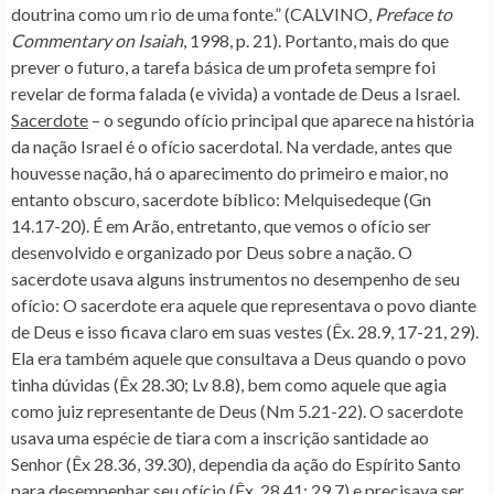
doutrina como um rio de uma fonte.” (CALVINO,
Preface to
Commentary on Isaiah
, 1998, p. 21). Portanto, mais do que
prever o futuro, a tarefa básica de um profeta sempre foi
revelar de forma falada (e vivida) a vontade de Deus a Israel.
Sacerdote
– o segundo ofício principal que aparece na história
da nação Israel é o ofício sacerdotal. Na verdade, antes que
houvesse nação, há o aparecimento do primeiro e maior, no
entanto obscuro, sacerdote bíblico: Melquisedeque (Gn
14.17-20). É em Arão, entretanto, que vemos o ofício ser
desenvolvido e organizado por Deus sobre a nação. O
sacerdote usava alguns instrumentos no desempenho de seu
ofício: O sacerdote era aquele que representava o povo diante
de Deus e isso ficava claro em suas vestes (Êx. 28.9, 17-21, 29).
Ela era também aquele que consultava a Deus quando o povo
tinha dúvidas (Êx 28.30; Lv 8.8), bem como aquele que agia
como juiz representante de Deus (Nm 5.21-22). O sacerdote
usava uma espécie de tiara com a inscrição santidade ao
Senhor (Êx 28.36, 39.30), dependia da ação do Espírito Santo
para desempenhar seu ofício (Êx. 28.41; 29.7) e precisava ser