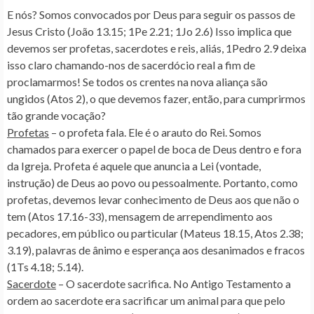
E nós? Somos convocados por Deus para seguir os passos de
Jesus Cristo (João 13.15; 1Pe 2.21; 1Jo 2.6) Isso implica que
devemos ser profetas, sacerdotes e reis, aliás, 1Pedro 2.9 deixa
isso claro chamando-nos de sacerdócio real a fim de
proclamarmos! Se todos os crentes na nova aliança são
ungidos (Atos 2), o que devemos fazer, então, para cumprirmos
tão grande vocação?
Profetas
– o profeta fala. Ele é o arauto do Rei. Somos
chamados para exercer o papel de boca de Deus dentro e fora
da Igreja. Profeta é aquele que anuncia a Lei (vontade,
instrução) de Deus ao povo ou pessoalmente. Portanto, como
profetas, devemos levar conhecimento de Deus aos que não o
tem (Atos 17.16-33), mensagem de arrependimento aos
pecadores, em público ou particular (Mateus 18.15, Atos 2.38;
3.19), palavras de ânimo e esperança aos desanimados e fracos
(1Ts 4.18; 5.14).
Sacerdote
– O sacerdote sacrifica. No Antigo Testamento a
ordem ao sacerdote era sacrificar um animal para que pelo