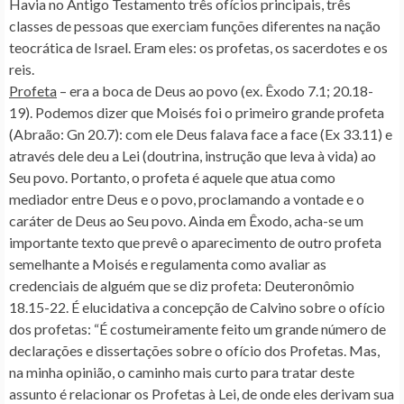
Havia no Antigo Testamento três ofícios principais, três
classes de pessoas que exerciam funções diferentes na nação
teocrática de Israel. Eram eles: os profetas, os sacerdotes e os
reis.
Profeta
– era a boca de Deus ao povo (ex. Êxodo 7.1; 20.18-
19). Podemos dizer que Moisés foi o primeiro grande profeta
(Abraão: Gn 20.7): com ele Deus falava face a face (Ex 33.11) e
através dele deu a Lei (doutrina, instrução que leva à vida) ao
Seu povo. Portanto, o profeta é aquele que atua como
mediador entre Deus e o povo, proclamando a vontade e o
caráter de Deus ao Seu povo. Ainda em Êxodo, acha-se um
importante texto que prevê o aparecimento de outro profeta
semelhante a Moisés e regulamenta como avaliar as
credenciais de alguém que se diz profeta: Deuteronômio
18.15-22. É elucidativa a concepção de Calvino sobre o ofício
dos profetas: “É costumeiramente feito um grande número de
declarações e dissertações sobre o ofício dos Profetas. Mas,
na minha opinião, o caminho mais curto para tratar deste
assunto é relacionar os Profetas à Lei, de onde eles derivam sua