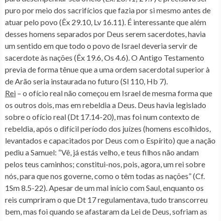
puro por meio dos sacrifícios que fazia por si mesmo antes de
atuar pelo povo (Êx 29.10, Lv 16.11). É interessante que além
desses homens separados por Deus serem sacerdotes, havia
um sentido em que todo o povo de Israel deveria servir de
sacerdote às nações (Êx 19.6, Os 4.6). O Antigo Testamento
previa de forma tênue que a uma ordem sacerdotal superior à
de Arão seria instaurada no futuro (Sl 110, Hb 7).
Rei
– o ofício real não começou em Israel de mesma forma que
os outros dois, mas em rebeldia a Deus. Deus havia legislado
sobre o ofício real (Dt 17.14-20), mas foi num contexto de
rebeldia, após o difícil período dos juízes (homens escolhidos,
levantados e capacitados por Deus com o Espírito) que a nação
pediu a Samuel: “Vê, já estás velho, e teus filhos não andam
pelos teus caminhos; constitui-nos, pois, agora, um rei sobre
nós, para que nos governe, como o têm todas as nações” (Cf.
1Sm 8.5-22). Apesar de um mal início com Saul, enquanto os
reis cumpriram o que Dt 17 regulamentava, tudo transcorreu
bem, mas foi quando se afastaram da Lei de Deus, sofriam as