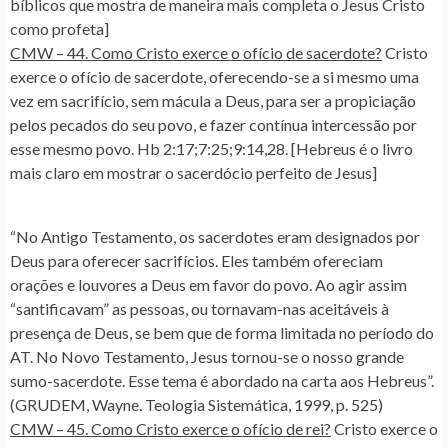
bíblicos que mostra de maneira mais completa o Jesus Cristo
como profeta]
CMW – 44. Como Cristo exerce o ofício de sacerdote?
Cristo
exerce o ofício de sacerdote, oferecendo-se a si mesmo uma
vez em sacrifício, sem mácula a Deus, para ser a propiciação
pelos pecados do seu povo, e fazer contínua intercessão por
esse mesmo povo. Hb 2:17;7:25;9:14,28. [Hebreus é o livro
mais claro em mostrar o sacerdócio perfeito de Jesus]
“No Antigo Testamento, os sacerdotes eram designados por
Deus para oferecer sacrifícios. Eles também ofereciam
orações e louvores a Deus em favor do povo. Ao agir assim
“santificavam” as pessoas, ou tornavam-nas aceitáveis à
presença de Deus, se bem que de forma limitada no período do
AT. No Novo Testamento, Jesus tornou-se o nosso grande
sumo-sacerdote. Esse tema é abordado na carta aos Hebreus”.
(GRUDEM, Wayne. Teologia Sistemática, 1999, p. 525)
CMW – 45. Como Cristo exerce o ofício de rei?
Cristo exerce o