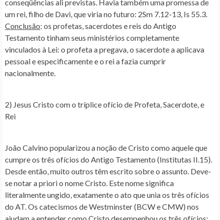
conseqüências ali previstas. Havia também uma promessa de
um rei, filho de Davi, que viria no futuro: 2Sm 7.12-13, Is 55.3.
Conclusão
: os profetas, sacerdotes e reis do Antigo
Testamento tinham seus ministérios completamente
vinculados à Lei: o profeta a pregava, o sacerdote a aplicava
pessoal e especificamente e o rei a fazia cumprir
nacionalmente.
2) Jesus Cristo com o tríplice ofício de Profeta, S
acerdote, e
Rei
João Calvino popularizou a noção de Cristo como aquele que
cumpre os três ofícios do Antigo Testamento (Institutas II.15).
Desde então, muito outros têm escrito sobre o assunto. Deve-
se notar a priori o nome Cristo. Este nome significa
literalmente ungido, exatamente o ato que unia os três ofícios
do AT. Os catecismos de Westminster (BCW e CMW) nos
ajudam a entender como Cristo desempenhou os três ofícios: