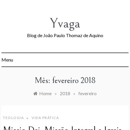
Skip
to
content
Yvaga
Blog de João Paulo Thomaz de Aquino
Menu
Mês:
fevereiro 2018
Home
»
2018
»
fevereiro
TEOLOGIA
VIDA PRÁTICA