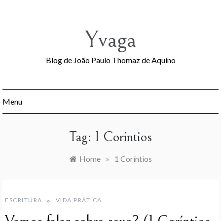
Skip
to
content
Yvaga
Blog de João Paulo Thomaz de Aquino
Menu
Tag:
1 Coríntios
Home
»
1 Coríntios
ESCRITURA
VIDA PRÁTICA