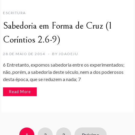
ESCRITURA
Sabedoria em Forma de Cruz (1
Coríntios 2.6-9)
28 DE MAIO DE 2014
BY
JOAOEJU
6 Entretanto, expomos sabedoria entre os experimentados;
não, porém, a sabedoria deste século, nem a dos poderosos
desta época, que se reduzem a nada; 7
Read More
Paginação
1
2
3
Próximo