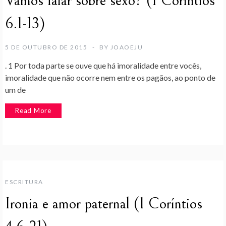
Vamos falar sobre sexo? (1 Coríntios
6.1-13)
5 DE OUTUBRO DE 2015
BY
JOAOEJU
. 1 Por toda parte se ouve que há imoralidade entre vocês,
imoralidade que não ocorre nem entre os pagãos, ao ponto de
um de
Read More
ESCRITURA
Ironia e amor paternal (1 Coríntios