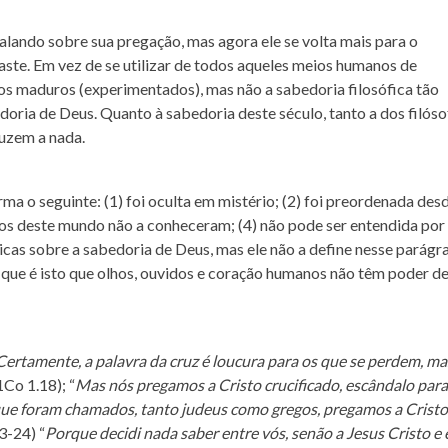
falando sobre sua pregação, mas agora ele se volta mais para o
te. Em vez de se utilizar de todos aqueles meios humanos de
os maduros (experimentados), mas não a sabedoria filosófica tão
edoria de Deus. Quanto à sabedoria deste século, tanto a dos filós
duzem a nada.
ma o seguinte: (1) foi oculta em mistério; (2) foi preordenada des
osos deste mundo não a conheceram; (4) não pode ser entendida por
ticas sobre a sabedoria de Deus, mas ele não a define nesse parágra
 que é isto que olhos, ouvidos e coração humanos não têm poder d
Certamente, a palavra da cruz é loucura para os que se perdem, ma
(1Co 1.18); “
Mas nós pregamos a Cristo crucificado, escândalo para
 que foram chamados, tanto judeus como gregos, pregamos a Cristo
23-24) “
Porque decidi nada saber entre vós, senão a Jesus Cristo e 