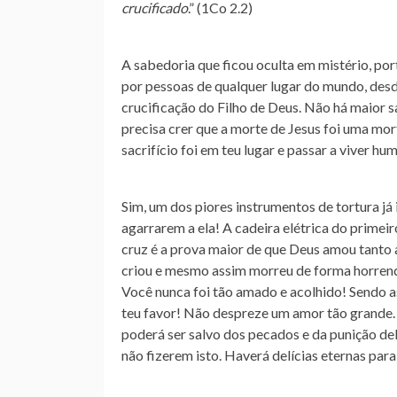
crucificado
.” (1Co 2.2)
A sabedoria que ficou oculta em mistério, port
por pessoas de qualquer lugar do mundo, des
crucificação do Filho de Deus. Não há maior
precisa crer que a morte de Jesus foi uma mor
sacrifício foi em teu lugar e passar a viver h
Sim, um dos piores instrumentos de tortura já
agarrarem a ela! A cadeira elétrica do primei
cruz é a prova maior de que Deus amou tanto
criou e mesmo assim morreu de forma horrenda,
Você nunca foi tão amado e acolhido! Sendo as
teu favor! Não despreze um amor tão grande
poderá ser salvo dos pecados e da punição del
não fizerem isto. Haverá delícias eternas par