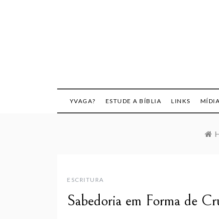
Skip
to
content
YVAGA?
ESTUDE A BÍBLIA
LINKS
MÍDI
ESCRITURA
Sabedoria em Forma de Cru