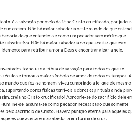
anto, é a salvação por meio da fé no Cristo crucificado, por judeus
de que creiam. Não há maior sabedoria neste mundo do que entend
 sabedoria do que entender-se como um pecador sem mérito que
te substitutiva. Não há maior sabedoria do que aceitar que este
umildemente para retribuir amor a Deus e encontrar alegria nele.
 inventados tornou-se a tábua de salvação para todos os que se
ro século se tornou o maior símbolo de amor de todos os tempos. A
 ao mundo que fez-se homem, viveu cumprindo a lei que ele mesmo
 suportando dores físicas terríveis e dores espirituais ainda pior
sim, creia no Cristo crucificado! Aproprie-se do sacrifício dele e
. Humilhe-se: assuma-se como pecador necessitado que somente
es pelo sacrifício de Cristo. Haverá punição eterna para aqueles q
a aqueles que aceitarem a sabedoria em forma de cruz.