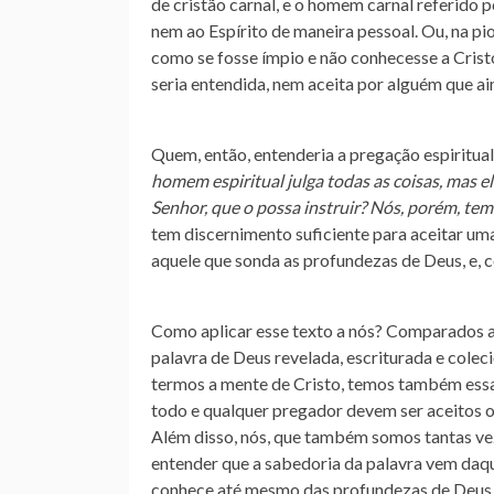
de cristão carnal, e o homem carnal referido 
nem ao Espírito de maneira pessoal. Ou, na pi
como se fosse ímpio e não conhecesse a Cristo.
seria entendida, nem aceita por alguém que ai
Quem, então, entenderia a pregação espiritua
homem espiritual julga todas as coisas, mas
Senhor, que o possa instruir? Nós, porém, te
tem discernimento suficiente para aceitar uma
aquele que sonda as profundezas de Deus, e, 
Como aplicar esse texto a nós? Comparados a
palavra de Deus revelada, escriturada e colec
termos a mente de Cristo, temos também essa 
todo e qualquer pregador devem ser aceitos o
Além disso, nós, que também somos tantas ve
entender que a sabedoria da palavra vem daque
conhece até mesmo das profundezas de Deus. 