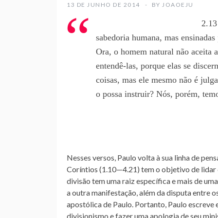
13 DE JUNHO DE 2014
BY
JOAOEJU
2.13
sabedoria humana, mas ensinadas pe
Ora, o homem natural não aceita a
entendê-las, porque elas se disce
coisas, mas ele mesmo não é julg
o possa instruir? Nós, porém, temo
Nesses versos, Paulo volta à sua linha de pen
Coríntios (1.10—4.21) tem o objetivo de lidar
divisão tem uma raiz específica e mais de uma
a outra manifestação, além da disputa entre
apostólica de Paulo. Portanto, Paulo escreve 
divisionismo e fazer uma apologia de seu minis