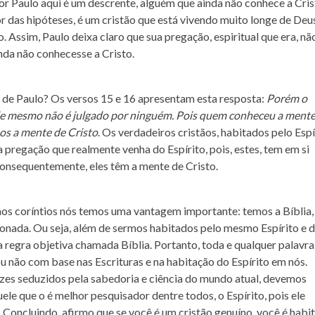
por Paulo aqui é um descrente, alguém que ainda não conhece a Cri
or das hipóteses, é um cristão que está vivendo muito longe de Deu
 Assim, Paulo deixa claro que sua pregação, espiritual que era, nã
nda não conhecesse a Cristo.
l de Paulo? Os versos 15 e 16 apresentam esta resposta:
Porém o
 ele mesmo não é julgado por ninguém. Pois quem conheceu a ment
mos a mente de Cristo
. Os verdadeiros cristãos, habitados pelo Espí
 pregação que realmente venha do Espírito, pois, estes, tem em si
consequentemente, eles têm a mente de Cristo.
os coríntios nós temos uma vantagem importante: temos a Bíblia,
ionada. Ou seja, além de sermos habitados pelo mesmo Espírito e 
regra objetiva chamada Bíblia. Portanto, toda e qualquer palavra
u não com base nas Escrituras e na habitação do Espírito em nós.
zes seduzidos pela sabedoria e ciência do mundo atual, devemos
le que o é melhor pesquisador dentre todos, o Espírito, pois ele
Concluindo, afirmo que se você é um cristão genuíno, você é habi