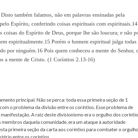
 Disto também falamos, não em palavras ensinadas pela
lo Espírito, conferindo coisas espirituais com espirituais.14
s coisas do Espírito de Deus, porque lhe são loucura; e não p
rnem espiritualmente.15 Porém o homem espiritual julga todas
ado por ninguém.16 Pois quem conheceu a mente do Senhor, 
s a mente de Cristo. (1 Coríntios 2.13-16)
samento principal. Não se perca: toda essa primeira seção de 1
 com o problema da divisão entre os coríntios. Esse problema de
 manifestação. A raiz deste divisionismo era o orgulho dos coríntio
 os membros daquela comunidade, era um ataque à autoridade
esta primeira seção da carta aos coríntios para combater o orgulho
tério entre os coríntios.