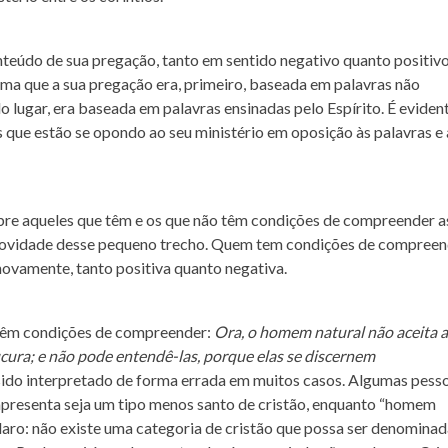
teúdo de sua pregação, tanto em sentido negativo quanto positiv
firma que a sua pregação era, primeiro, baseada em palavras não
 lugar, era baseada em palavras ensinadas pelo Espírito. É eviden
 que estão se opondo ao seu ministério em oposição às palavras e 
obre aqueles que têm e os que não têm condições de compreender a
r novidade desse pequeno trecho. Quem tem condições de compree
 novamente, tanto positiva quanto negativa.
o têm condições de compreender:
Ora, o homem natural não aceita a
ucura; e não pode entendê-las, porque elas se discernem
sido interpretado de forma errada em muitos casos. Algumas pess
presenta seja um tipo menos santo de cristão, enquanto “homem
claro: não existe uma categoria de cristão que possa ser denomina