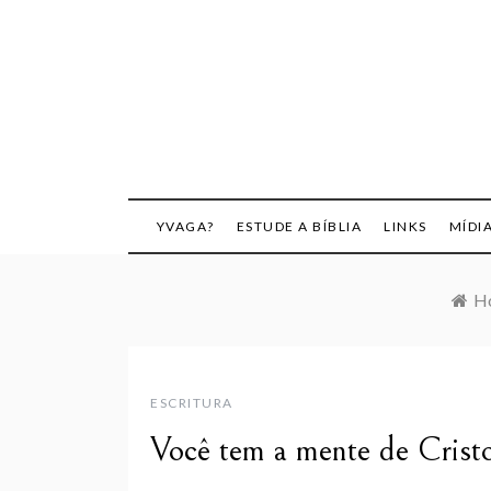
Skip
to
content
YVAGA?
ESTUDE A BÍBLIA
LINKS
MÍDI
H
ESCRITURA
Você tem a mente de Cristo