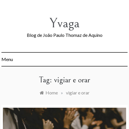
Skip
to
content
Yvaga
Blog de João Paulo Thomaz de Aquino
Menu
Tag:
vigiar e orar
Home
»
vigiar e orar