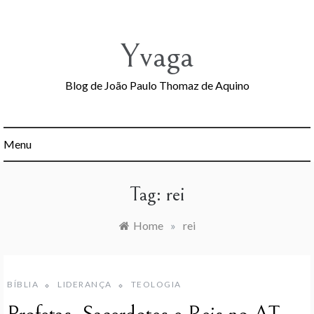
Skip
to
content
Yvaga
Blog de João Paulo Thomaz de Aquino
Menu
Tag:
rei
Home
»
rei
BÍBLIA
LIDERANÇA
TEOLOGIA