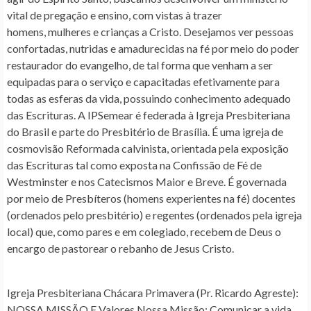
vital de pregação e ensino, com vistas à trazer
homens, mulheres e crianças a Cristo. Desejamos ver pessoas
confortadas, nutridas e amadurecidas na fé por meio do poder
restaurador do evangelho, de tal forma que venham a ser
equipadas para o serviço e capacitadas efetivamente para
todas as esferas da vida, possuindo conhecimento adequado
das Escrituras. A IPSemear é federada à Igreja Presbiteriana
do Brasil e parte do Presbitério de Brasília. É uma igreja de
cosmovisão Reformada calvinista, orientada pela exposição
das Escrituras tal como exposta na Confissão de Fé de
Westminster e nos Catecismos Maior e Breve. É governada
por meio de Presbíteros (homens experientes na fé) docentes
(ordenados pelo presbitério) e regentes (ordenados pela igreja
local) que, como pares e em colegiado, recebem de Deus o
encargo de pastorear o rebanho de Jesus Cristo.
Igreja Presbiteriana Chácara Primavera (Pr. Ricardo Agreste)
:
NOSSA MISSÃO E Valores
Nossa Missão:
Comunicar a vida