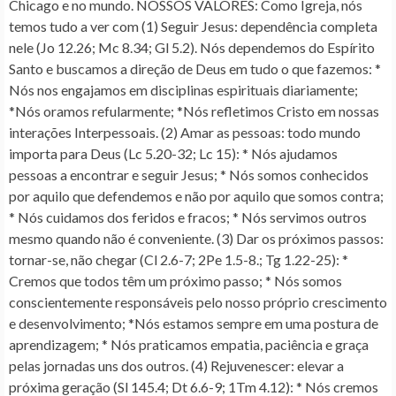
Chicago e no mundo. NOSSOS VALORES: Como Igreja, nós
temos tudo a ver com (1) Seguir Jesus: dependência completa
nele (Jo 12.26; Mc 8.34; Gl 5.2). Nós dependemos do Espírito
Santo e buscamos a direção de Deus em tudo o que fazemos: *
Nós nos engajamos em disciplinas espirituais diariamente;
*Nós oramos refularmente; *Nós refletimos Cristo em nossas
interações Interpessoais. (2) Amar as pessoas: todo mundo
importa para Deus (Lc 5.20-32; Lc 15): * Nós ajudamos
pessoas a encontrar e seguir Jesus; * Nós somos conhecidos
por aquilo que defendemos e não por aquilo que somos contra;
* Nós cuidamos dos feridos e fracos; * Nós servimos outros
mesmo quando não é conveniente. (3) Dar os próximos passos:
tornar-se, não chegar (Cl 2.6-7; 2Pe 1.5-8.; Tg 1.22-25): *
Cremos que todos têm um próximo passo; * Nós somos
conscientemente responsáveis pelo nosso próprio crescimento
e desenvolvimento; *Nós estamos sempre em uma postura de
aprendizagem; * Nós praticamos empatia, paciência e graça
pelas jornadas uns dos outros. (4) Rejuvenescer: elevar a
próxima geração (Sl 145.4; Dt 6.6-9; 1Tm 4.12): * Nós cremos