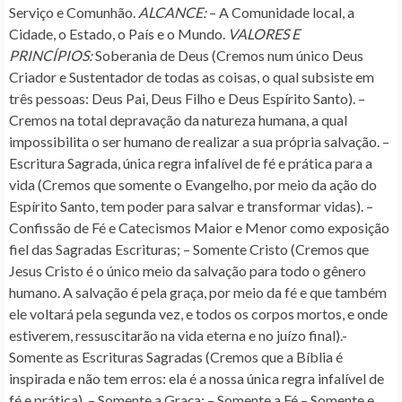
Serviço e Comunhão.
ALCANCE:
– A Comunidade local, a
Cidade, o Estado, o País e o Mundo.
VALORES E
PRINCÍPIOS:
Soberania de Deus (Cremos num único Deus
Criador e Sustentador de todas as coisas, o qual subsiste em
três pessoas: Deus Pai, Deus Filho e Deus Espírito Santo). –
Cremos na total depravação da natureza humana, a qual
impossibilita o ser humano de realizar a sua própria salvação. –
Escritura Sagrada, única regra infalível de fé e prática para a
vida (Cremos que somente o Evangelho, por meio da ação do
Espírito Santo, tem poder para salvar e transformar vidas). –
Confissão de Fé e Catecismos Maior e Menor como exposição
fiel das Sagradas Escrituras; – Somente Cristo (Cremos que
Jesus Cristo é o único meio da salvação para todo o gênero
humano. A salvação é pela graça, por meio da fé e que também
ele voltará pela segunda vez, e todos os corpos mortos, e onde
estiverem, ressuscitarão na vida eterna e no juízo final).-
Somente as Escrituras Sagradas (Cremos que a Bíblia é
inspirada e não tem erros: ela é a nossa única regra infalível de
fé e prática). – Somente a Graça; – Somente a Fé – Somente e