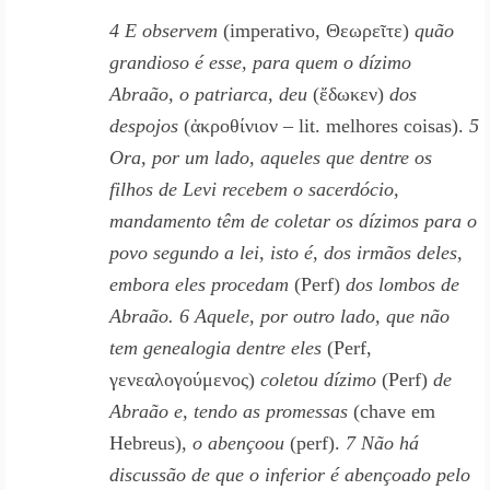
4 E observem
(imperativo, Θεωρεῖτε)
quão
grandioso é esse, para quem o dízimo
Abraão, o patriarca, deu
(ἔδωκεν)
dos
despojos
(ἀκροθίνιον – lit. melhores coisas).
5
Ora, por um lado, aqueles que dentre os
filhos de Levi recebem o sacerdócio,
mandamento têm de coletar os dízimos para o
povo segundo a lei, isto é, dos irmãos
deles,
embora eles
procedam
(Perf)
dos lombos de
Abraão. 6 Aquele, por outro lado, que não
tem genealogia dentre eles
(Perf,
γενεαλογούμενος)
coletou dízimo
(Perf)
de
Abraão e, tendo as promessas
(chave em
Hebreus),
o abençoou
(perf).
7 Não há
discussão de que o inferior é abençoado pelo