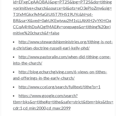
id=EFxgCgAAQBAJ&pg=PT25&lpg=PT25&dq=tithing
+primitive+church&source=bl&ots=eO3ePIoZmy&sig=
T1fxMGkx9xMaGIUIST7fHS19UYc&hl=pt-
BR&sa=X&ved=0ahUKEwjvuu2M1sLLAhXH2yYKHQa
CCqA4HhDoAQgfMAE#v=onepage&q=tithing%20pri
mitive%20church&f=false
http://www.stewardshipministries.org/tithing-is-not-
a-christian-doctrine-russell-earl-kelly-phd/
http://www.pastoralin.com/when-did-tithing-come-
into-the-church/
http://blog.echurchgiving.com/6-views-on-tithes-
and-offerings-in-the-early-church/
http://www.ccel.org/search/fulltext/tithe?p=1
https://www.google.com/search?
tbm=bks&q=tithe#q=tithe&safe=strict&tbm=bks&tbs=
cdr:1,cd_min:2000,cd_max:2099