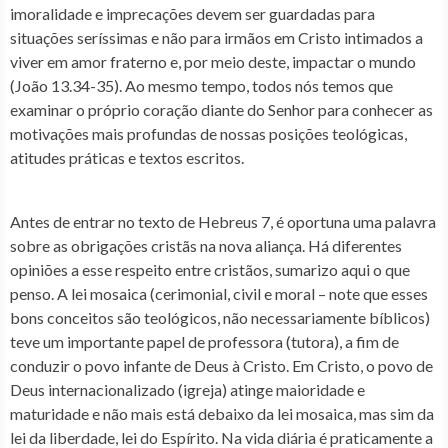
imoralidade e imprecações devem ser guardadas para
situações seríssimas e não para irmãos em Cristo intimados a
viver em amor fraterno e, por meio deste, impactar o mundo
(João 13.34-35). Ao mesmo tempo, todos nós temos que
examinar o próprio coração diante do Senhor para conhecer as
motivações mais profundas de nossas posições teológicas,
atitudes práticas e textos escritos.
Antes de entrar no texto de Hebreus 7, é oportuna uma palavra
sobre as obrigações cristãs na nova aliança. Há diferentes
opiniões a esse respeito entre cristãos, sumarizo aqui o que
penso. A lei mosaica (cerimonial, civil e moral – note que esses
bons conceitos são teológicos, não necessariamente bíblicos)
teve um importante papel de professora (tutora), a fim de
conduzir o povo infante de Deus à Cristo. Em Cristo, o povo de
Deus internacionalizado (igreja) atinge maioridade e
maturidade e não mais está debaixo da lei mosaica, mas sim da
lei da liberdade, lei do Espírito. Na vida diária é praticamente a