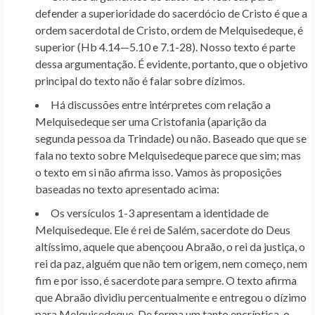
defender a superioridade do sacerdócio de Cristo é que a
ordem sacerdotal de Cristo, ordem de Melquisedeque, é
superior (Hb 4.14—5.10 e 7.1-28). Nosso texto é parte
dessa argumentação. É evidente, portanto, que o objetivo
principal do texto não é falar sobre dízimos.
Há discussões entre intérpretes com relação a
Melquisedeque ser uma Cristofania (aparição da
segunda pessoa da Trindade) ou não. Baseado que que se
fala no texto sobre Melquisedeque parece que sim; mas
o texto em si não afirma isso. Vamos às proposições
baseadas no texto apresentado acima:
Os versículos 1-3 apresentam a identidade de
Melquisedeque. Ele é rei de Salém, sacerdote do Deus
altíssimo, aquele que abençoou Abraão, o rei da justiça, o
rei da paz, alguém que não tem origem, nem começo, nem
fim e por isso, é sacerdote para sempre. O texto afirma
que Abraão dividiu percentualmente e entregou o dízimo
para Melquisedeque. De forma um tanto encríptica, o