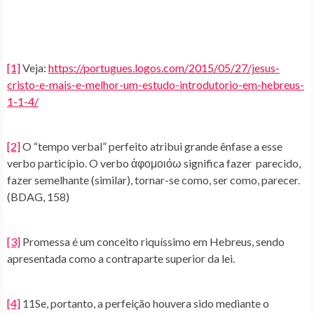
[1]
Veja:
https://portugues.logos.com/2015/05/27/jesus-
cristo-e-mais-e-melhor-um-estudo-introdutorio-em-hebreus-
1-1-4/
[2]
O “tempo verbal” perfeito atribui grande ênfase a esse
verbo particípio. O verbo ἀφομοιόω significa fazer parecido,
fazer semelhante (similar), tornar-se como, ser como, parecer.
(BDAG, 158)
[3]
Promessa é um conceito riquíssimo em Hebreus, sendo
apresentada como a contraparte superior da lei.
[4]
11Se, portanto, a perfeição houvera sido mediante o