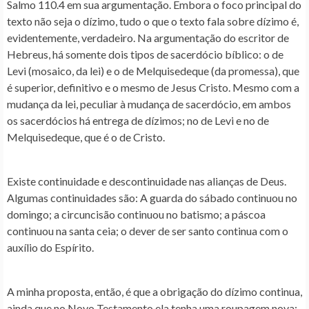
Salmo 110.4 em sua argumentação. Embora o foco principal do
texto não seja o dízimo, tudo o que o texto fala sobre dízimo é,
evidentemente, verdadeiro. Na argumentação do escritor de
Hebreus, há somente dois tipos de sacerdócio bíblico: o de
Levi (mosaico, da lei) e o de Melquisedeque (da promessa), que
é superior, definitivo e o mesmo de Jesus Cristo. Mesmo com a
mudança da lei, peculiar à mudança de sacerdócio, em ambos
os sacerdócios há entrega de dízimos; no de Levi e no de
Melquisedeque, que é o de Cristo.
Existe continuidade e descontinuidade nas alianças de Deus.
Algumas continuidades são: A guarda do sábado continuou no
domingo; a circuncisão continuou no batismo; a páscoa
continuou na santa ceia; o dever de ser santo continua com o
auxílio do Espírito.
A minha proposta, então, é que a obrigação do dízimo continua,
ainda que no Novo Testamento ela tenha uma roupagem nova: