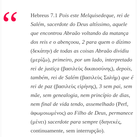
Hebreus 7.1
Pois este Melquisedeque, rei de
Salém, sacerdote do Deus altíssimo, aquele
que encontrou Abraão voltando da matança
dos reis e o abençoou, 2 para quem o dízimo
(δεκάτην)
de todas as coisas Abraão dividiu
(μερίζω),
primeiro, por um lado, interpretado
rei de justiça
(βασιλεὺς δικαιοσύνης),
depois,
também, rei de Salém
(βασιλεὺς Σαλήμ)
que é
rei de paz
(βασιλεὺς εἰρήνης),
3 sem pai, sem
mãe, sem genealogia, nem princípio de dias,
nem final de vida tendo, assemelhado
(Perf,
ἀφωμοιωμένος)
ao Filho de Deus, permanece
(μένει)
sacerdote para sempre
(διηνεκές,
continuamente, sem interrupção).