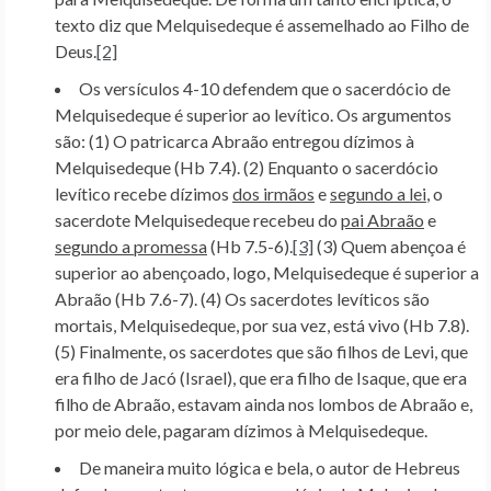
texto diz que Melquisedeque é assemelhado ao Filho de
Deus.
[2]
Os versículos 4-10 defendem que o sacerdócio de
Melquisedeque é superior ao levítico. Os argumentos
são: (1) O patricarca Abraão entregou dízimos à
Melquisedeque (Hb 7.4). (2) Enquanto o sacerdócio
levítico recebe dízimos
dos irmãos
e
segundo a lei
, o
sacerdote Melquisedeque recebeu do
pai Abraão
e
segundo a promessa
(Hb 7.5-6).
[3]
(3) Quem abençoa é
superior ao abençoado, logo, Melquisedeque é superior a
Abraão (Hb 7.6-7). (4) Os sacerdotes levíticos são
mortais, Melquisedeque, por sua vez, está vivo (Hb 7.8).
(5) Finalmente, os sacerdotes que são filhos de Levi, que
era filho de Jacó (Israel), que era filho de Isaque, que era
filho de Abraão, estavam ainda nos lombos de Abraão e,
por meio dele, pagaram dízimos à Melquisedeque.
De maneira muito lógica e bela, o autor de Hebreus