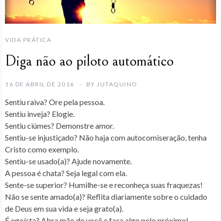
VIDA PRÁTICA
Diga não ao piloto automático
16 DE ABRIL DE 2016
BY
JUTAQUINO
Sentiu raiva? Ore pela pessoa.
Sentiu inveja? Elogie.
Sentiu ciúmes? Demonstre amor.
Sentiu-se injustiçado? Não haja com autocomiseração, tenha
Cristo como exemplo.
Sentiu-se usado(a)? Ajude novamente.
A pessoa é chata? Seja legal com ela.
Sente-se superior? Humilhe-se e reconheça suas fraquezas!
Não se sente amado(a)? Reflita diariamente sobre o cuidado
de Deus em sua vida e seja grato(a).
É egoísta? Abra mão de você e faça algo pelo próximo!