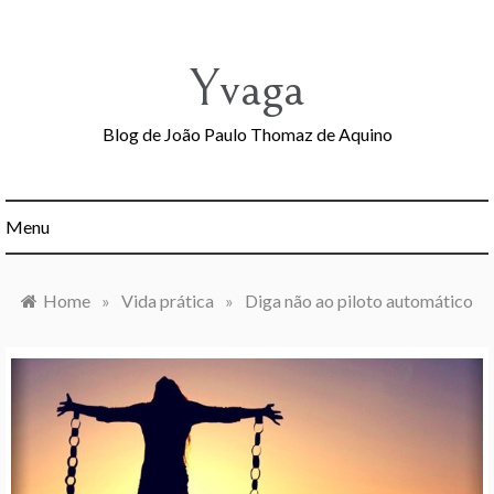
Skip
to
content
Yvaga
Blog de João Paulo Thomaz de Aquino
Menu
Home
»
Vida prática
»
Diga não ao piloto automático