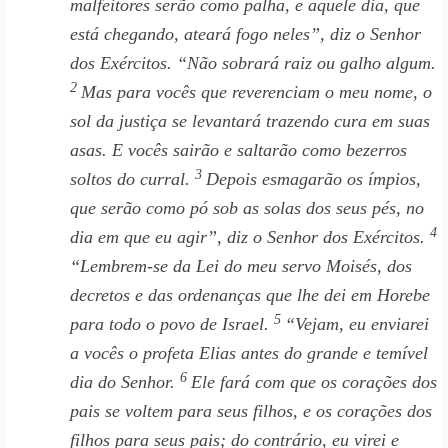
malfeitores serão como palha, e aquele dia, que
está chegando, ateará fogo neles”, diz o
Senhor
dos Exércitos. “Não sobrará raiz ou galho algum.
2
Mas para vocês que reverenciam o meu nome, o
sol da justiça se levantará trazendo cura em suas
asas. E vocês sairão e saltarão como bezerros
3
soltos do curral.
Depois esmagarão os ímpios,
que serão como pó sob as solas dos seus pés, no
4
dia em que eu agir”, diz o
Senhor
dos Exércitos.
“Lembrem-se da Lei do meu servo Moisés, dos
decretos e das ordenanças que lhe dei em Horebe
5
para todo o povo de Israel.
“Vejam, eu enviarei
a vocês o profeta Elias antes do grande e temível
6
dia do
Senhor
.
Ele fará com que os corações dos
pais se voltem para seus filhos, e os corações dos
filhos para seus pais; do contrário, eu virei e