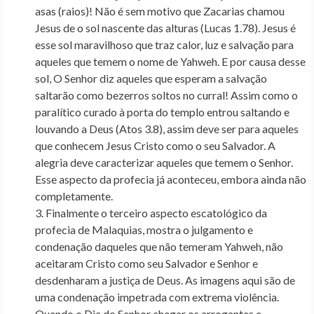
asas (raios)
! Não é sem motivo que Zacarias chamou
Jesus de o sol nascente das alturas (Lucas 1.78). Jesus é
esse sol maravilhoso que traz calor, luz e salvação para
aqueles que temem o nome de Yahweh. E por causa desse
sol, O Senhor diz aqueles que esperam a salvação
saltarão como bezerros soltos no curral! Assim como o
paralítico curado à porta do templo entrou saltando e
louvando a Deus (Atos 3.8), assim deve ser para aqueles
que conhecem Jesus Cristo como o seu Salvador. A
alegria deve caracterizar aqueles que temem o Senhor.
Esse aspecto da profecia
já
aconteceu, embora
ainda não
completamente.
Finalmente o terceiro aspecto escatológico da
profecia de Malaquias, mostra o
julgamento
e
condenação daqueles que não temeram Yahweh, não
aceitaram Cristo como seu Salvador e Senhor e
desdenharam a justiça de Deus. As imagens aqui são de
uma condenação impetrada com extrema violência.
Quando o Dia do Senhor chegar os arrogantes e