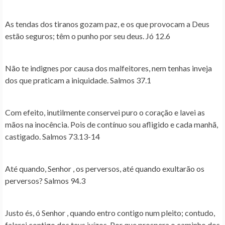
As tendas dos tiranos gozam paz, e os que provocam a Deus
estão seguros; têm o punho por seu deus. Jó 12.6
Não te indignes por causa dos malfeitores, nem tenhas inveja
dos que praticam a iniquidade. Salmos 37.1
Com efeito, inutilmente conservei puro o coração e lavei as
mãos na inocência. Pois de contínuo sou afligido e cada manhã,
castigado. Salmos 73.13‭-‬14
Até quando, Senhor , os perversos, até quando exultarão os
perversos? Salmos 94.3
Justo és, ó Senhor , quando entro contigo num pleito; contudo,
falarei contigo dos teus juízos. Por que prospera o caminho dos