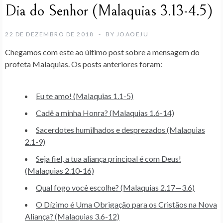
Dia do Senhor (Malaquias 3.13-4.5)
22 DE DEZEMBRO DE 2018
BY
JOAOEJU
Chegamos com este ao último post sobre a mensagem do
profeta Malaquias. Os posts anteriores foram:
Eu te amo! (Malaquias 1.1-5)
Cadê a minha Honra? (Malaquias 1.6-14)
Sacerdotes humilhados e desprezados (Malaquias
2.1-9)
Seja fiel, a tua aliança principal é com Deus!
(Malaquias 2.10-16)
Qual fogo você escolhe? (Malaquias 2.17—3.6)
O Dízimo é Uma Obrigação para os Cristãos na Nova
Aliança? (Malaquias 3.6-12)