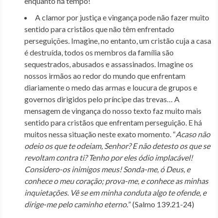
enquanto há tempo!
A clamor por justiça e vingança pode não fazer muito
sentido para cristãos que não têm enfrentado
perseguições. Imagine, no entanto, um cristão cuja a casa
é destruída, todos os membros da família são
sequestrados, abusados e assassinados. Imagine os
nossos irmãos ao redor do mundo que enfrentam
diariamente o medo das armas e loucura de grupos e
governos dirigidos pelo príncipe das trevas… A
mensagem de vingança do nosso texto faz muito mais
sentido para cristãos que enfrentam perseguição. E há
muitos nessa situação neste exato momento. “
Acaso não
odeio os que te odeiam,
Senhor
?
E não detesto os que se
revoltam contra ti?
Tenho por eles ódio implacável!
Considero-os inimigos meus!
Sonda-me, ó Deus,
e
conhece o meu coração;
prova-me, e conhece as minhas
inquietações.
Vê se em minha conduta algo te ofende,
e
dirige-me pelo caminho eterno.
” (Salmo 139.21-24)