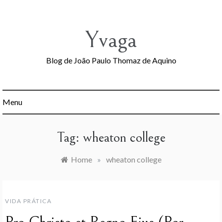
Skip
to
content
Yvaga
Blog de João Paulo Thomaz de Aquino
Menu
Tag:
wheaton college
Home
»
wheaton college
VIDA PRÁTICA