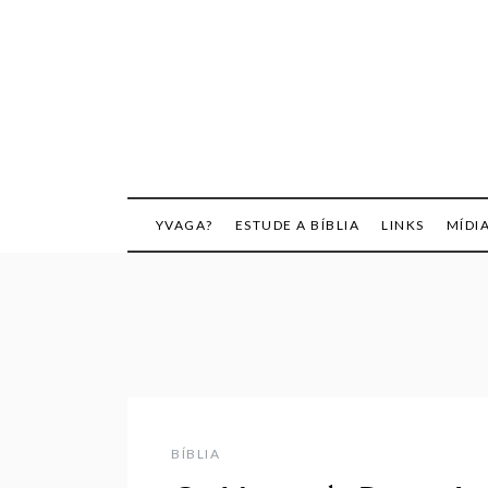
Skip
to
content
YVAGA?
ESTUDE A BÍBLIA
LINKS
MÍDI
BÍBLIA