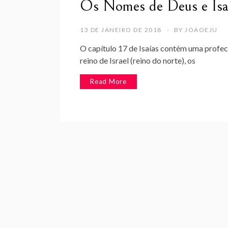
Os Nomes de Deus e Isaí
13 DE JANEIRO DE 2018
BY
JOAOEJU
O capítulo 17 de Isaías contém uma profec
reino de Israel (reino do norte), os
Read More