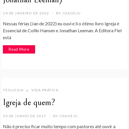
24 DE JANEIRO DE 2022
BY
JOAOEJU
Nessas férias (Jan de 2022) eu ouvi e li o ótimo livro Igreja é
Essencial de Collin Hansen e Jonathan Leeman. A Editora Fiel
está
Read More
TEOLOGIA
VIDA PRÁTICA
Igreja de quem?
30 DE JUNHO DE 2017
BY
JOAOEJU
Não é preciso ficar muito tempo com pastores até ouvir a