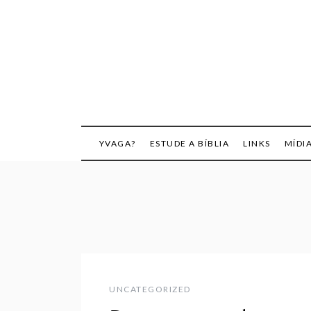
Skip
to
content
YVAGA?
ESTUDE A BÍBLIA
LINKS
MÍDI
UNCATEGORIZED