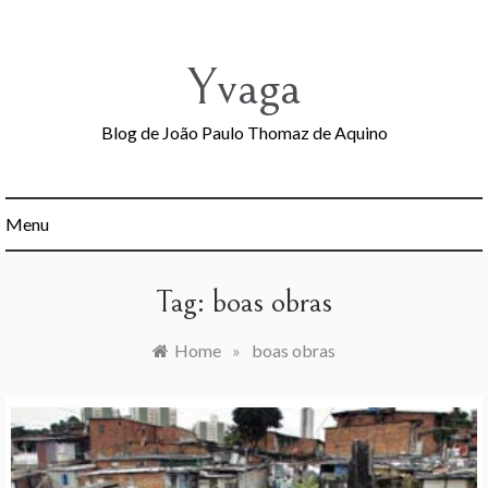
Skip
to
content
Yvaga
Blog de João Paulo Thomaz de Aquino
Menu
Tag:
boas obras
Home
»
boas obras