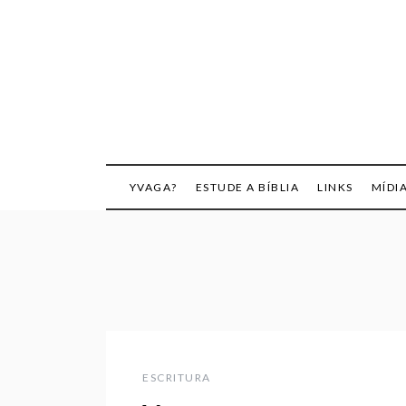
Skip
to
content
YVAGA?
ESTUDE A BÍBLIA
LINKS
MÍDI
ESCRITURA