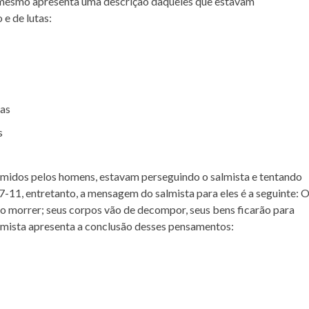
le mesmo apresenta uma descrição daqueles que estavam
 e de lutas:
zas
s
midos pelos homens, estavam perseguindo o salmista e tentando
7-11, entretanto, a mensagem do salmista para eles é a seguinte: 
ão morrer; seus corpos vão de decompor, seus bens ficarão para
salmista apresenta a conclusão desses pensamentos: