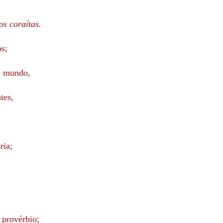
s coraítas.
s;
e mundo,
tes,
ria;
 provérbio;