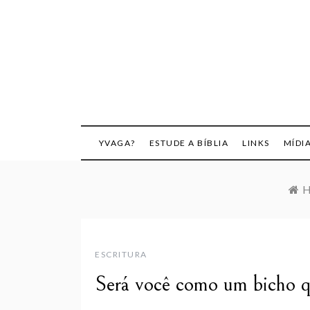
Skip
to
content
YVAGA?
ESTUDE A BÍBLIA
LINKS
MÍDI
H
ESCRITURA
Será você como um bicho 