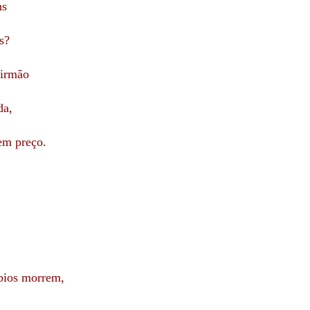
ns
s?
 irmão
da,
em preço.
bios morrem,