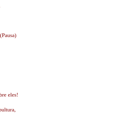
,
(Pausa)
bre eles!
pultura,