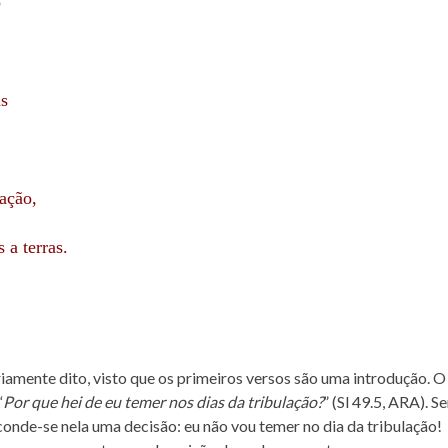
o
.
as
ação,
a terras.
amente dito, visto que os primeiros versos são uma introdução. O
“
Por que hei de eu temer nos dias da tribulação?
” (Sl 49.5, ARA). S
onde-se nela uma decisão: eu não vou temer no dia da tribulação!