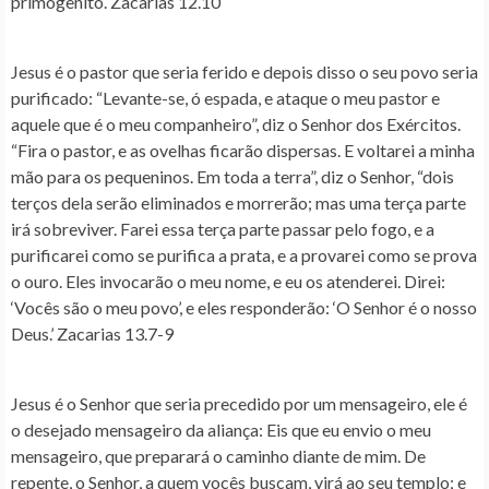
primogênito. Zacarias 12.10
Jesus é o pastor que seria ferido e depois disso o seu povo seria
purificado
: “Levante-se, ó espada, e ataque o meu pastor e
aquele que é o meu companheiro”, diz o Senhor dos Exércitos.
“Fira o pastor, e as ovelhas ficarão dispersas. E voltarei a minha
mão para os pequeninos. Em toda a terra”, diz o Senhor, “dois
terços dela serão eliminados e morrerão; mas uma terça parte
irá sobreviver. Farei essa terça parte passar pelo fogo, e a
purificarei como se purifica a prata, e a provarei como se prova
o ouro. Eles invocarão o meu nome, e eu os atenderei. Direi:
‘Vocês são o meu povo’, e eles responderão: ‘O Senhor é o nosso
Deus.’ Zacarias 13.7-9
Jesus é o Senhor que seria precedido por um mensageiro, ele é
o desejado mensageiro da aliança
: Eis que eu envio o meu
mensageiro, que preparará o caminho diante de mim. De
repente, o Senhor, a quem vocês buscam, virá ao seu templo; e