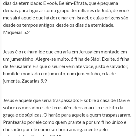
dias da eternidade
: E você, Belém-Efrata, que é pequena
demais para figurar como grupo de milhares de Judá, de você
me sairá aquele que há de reinar em Israel, e cujas origens são
desde os tempos antigos, desde os dias da eternidade.
Miqueias 5.2
Jesus é o rei humilde que entraria em Jerusalém montado em
um jumentinho
: Alegre-se muito, ó filha de Sião! Exulte, ó filha
de Jerusalém! Eis que o seu rei vem até você, justo e salvador,
humilde, montado em jumento, num jumentinho, cria de
jumenta. Zacarias 9.9
Jesus é aquele que seria traspassado
: E sobre a casa de Davi e
sobre os moradores de Jerusalém derramarei o espírito da
graça e de súplicas. Olharão para aquele a quem traspassaram.
Prantearão por ele como quem pranteia por um filho único e
chorarão por ele como se chora amargamente pelo