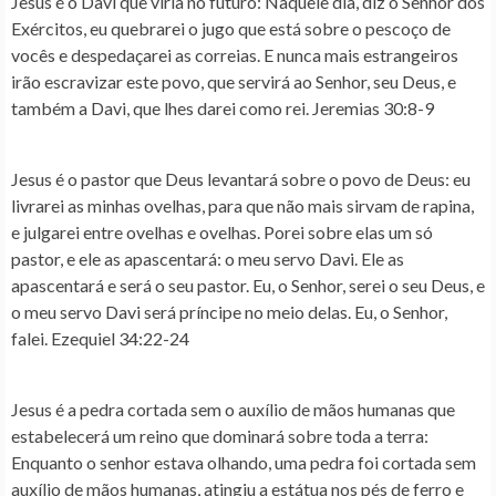
Jesus é o Davi que viria no futuro
: Naquele dia, diz o Senhor dos
Exércitos, eu quebrarei o jugo que está sobre o pescoço de
vocês e despedaçarei as correias. E nunca mais estrangeiros
irão escravizar este povo, que servirá ao Senhor, seu Deus, e
também a Davi, que lhes darei como rei. Jeremias 30:8-9
Jesus é o pastor que Deus levantará sobre o povo de Deus
: eu
livrarei as minhas ovelhas, para que não mais sirvam de rapina,
e julgarei entre ovelhas e ovelhas. Porei sobre elas um só
pastor, e ele as apascentará: o meu servo Davi. Ele as
apascentará e será o seu pastor. Eu, o Senhor, serei o seu Deus, e
o meu servo Davi será príncipe no meio delas. Eu, o Senhor,
falei. Ezequiel 34:22-24
Jesus é a pedra cortada sem o auxílio de mãos humanas que
estabelecerá um reino que dominará sobre toda a terra
:
Enquanto o senhor estava olhando, uma pedra foi cortada sem
auxílio de mãos humanas, atingiu a estátua nos pés de ferro e