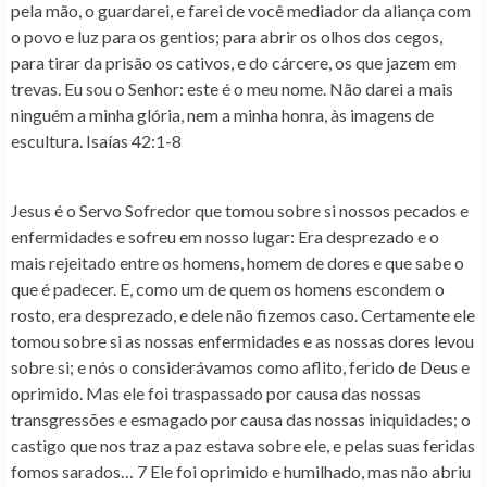
pela mão, o guardarei, e farei de você mediador da aliança com
o povo e luz para os gentios; para abrir os olhos dos cegos,
para tirar da prisão os cativos, e do cárcere, os que jazem em
trevas. Eu sou o Senhor: este é o meu nome. Não darei a mais
ninguém a minha glória, nem a minha honra, às imagens de
escultura. Isaías 42:1-8
Jesus é o Servo Sofredor que tomou sobre si nossos pecados e
enfermidades e sofreu em nosso lugar
: Era desprezado e o
mais rejeitado entre os homens, homem de dores e que sabe o
que é padecer. E, como um de quem os homens escondem o
rosto, era desprezado, e dele não fizemos caso. Certamente ele
tomou sobre si as nossas enfermidades e as nossas dores levou
sobre si; e nós o considerávamos como aflito, ferido de Deus e
oprimido. Mas ele foi traspassado por causa das nossas
transgressões e esmagado por causa das nossas iniquidades; o
castigo que nos traz a paz estava sobre ele, e pelas suas feridas
fomos sarados… 7 Ele foi oprimido e humilhado, mas não abriu