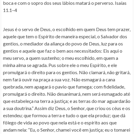
boca e com o sopro dos seus lábios matará o perverso. Isaías
11.1–4
Jesus é o servo de Deus, o escolhido em quem Deus tem prazer,
aquele que tem o Espírito de maneira especial, o Salvador dos
gentios, o mediador da aliança do povo de Deus, luz para os
gentios e aquele que faz o bem aos necessitados
: Eis aqui o
meu servo, a quem sustenho; o meu escolhido, em quem a
minha alma se agrada. Pus sobre ele o meu Espírito, e ele
promulgará o direito para os gentios. Não clamará, não gritará,
nem fará ouvir na praça a sua voz. Não esmagará a cana
quebrada, nem apagará o pavio que fumega; com fidelidade,
promulgará o direito. Não desanimará, nem será esmagado até
que estabeleça na terra a justiça; e as terras do mar aguardarão
a sua doutrina.” Assim diz Deus, o Senhor, que criou os céus e os
estendeu; que formou a terra e tudo o que ela produz; que dá
fôlego de vida ao povo que nela está e o espírito aos que
andam nela: “Eu, o Senhor, chamei você em justiça; eu o tomarei