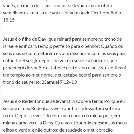
vocês, do meio dos seus irmãos, se levante um profeta
semelhante a mim; a ele vocês devem ouvir. Deuteronômio
18.15
Jesus é o filho de Davi que reinará para sempre no trono de
Israel e edificará templo perfeito para o Senhor
: Quando os
seus dias se completarem e você descansar com os seus pais,
então farei surgir depois de você o seu descendente, que
procederá de você, e estabelecerei o seu reino. Este edificará
um templo ao meu nome, e eu estabelecerei para sempre o
trono do seu reino. 2Samuel 7.12–13
Jesus é o Redentor que se levantará sobre a terra
: Porque eu
sei que o meu Redentor vive e por fim se levantará sobre a
terra. Depois, revestido este meu corpo da minha pele, em
minha carne verei a Deus. Eu o verei por mim mesmo, os meus
olhos o verão, e não outros; de saudade o meu coração