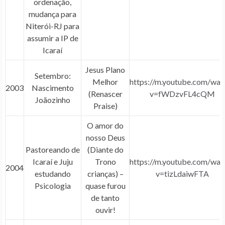
ordenação,
mudança para
Niterói-RJ para
assumir a IP de
Icaraí
Jesus Plano
Setembro:
Melhor
https://m.youtube.com/wat
2003
Nascimento
(Renascer
v=fWDzvFL4cQM
Joãozinho
Praise)
O amor do
nosso Deus
Pastoreando de
(Diante do
Icaraí e Juju
Trono
https://m.youtube.com/wat
2004
estudando
crianças) –
v=tizLdaiwFTA
Psicologia
quase furou
de tanto
ouvir!