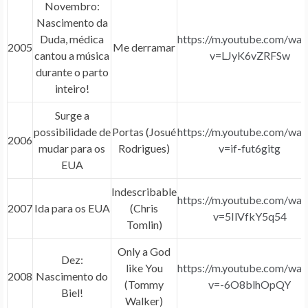
Novembro:
Nascimento da
Duda, médica
https://m.youtube.com/wat
2005
Me derramar
cantou a música
v=LJyK6vZRFSw
durante o parto
inteiro!
Surge a
possibilidade de
Portas (Josué
https://m.youtube.com/wat
2006
mudar para os
Rodrigues)
v=if-fut6gitg
EUA
Indescribable
https://m.youtube.com/wat
2007
Ida para os EUA
(Chris
v=5IlVfkY5q54
Tomlin)
Only a God
Dez:
like You
https://m.youtube.com/wat
2008
Nascimento do
(Tommy
v=-6O8blhOpQY
Biel!
Walker)