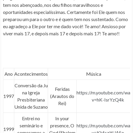
tem nos abençoado, nos deu filhos maravilhosos e
oportunidades especialíssimas. Certamente foi Ele quem nos
preparou um para o outro e é quem tem nos sustentado. Como
eu agradeço a Ele por ter me dado você! Te amo! Ansioso por
viver mais 17, e depois mais 17 e depois mais 17! Te amo!!
Ano
Acontecimentos
Música
Conversão da Ju
Feridas
na Igreja
https://m.youtube.com/wat
1997
(Arautos do
Presbiteriana
v=hK-IsrYzQ4k
Rei)
Unida de Suzano
Entrei no
In your
seminário e
presence, O
https://m.youtube.com/wat
1999
começamos a
God (Shalom
v=KkfczjtUASo