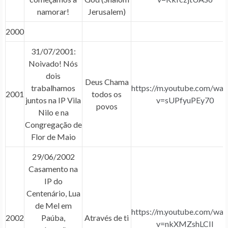
namorar!
Jerusalem)
2000
31/07/2001:
Noivado! Nós
dois
Deus Chama
trabalhamos
https://m.youtube.com/wat
2001
todos os
juntos na IP Vila
v=sUPfyuPEy70
povos
Nilo e na
Congregação de
Flor de Maio
29/06/2002
Casamento na
IP do
Centenário, Lua
de Mel em
https://m.youtube.com/wat
2002
Paúba,
Através de ti
v=nkXMZshLCII