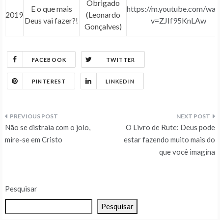
Obrigado
E o que mais
https://m.youtube.com/wat
2019
(Leonardo
Deus vai fazer?!
v=ZJIf95KnLAw
Gonçalves)
FACEBOOK
TWITTER
PINTEREST
LINKEDIN
Navegação
Não se distraia com o joio,
O Livro de Rute: Deus pode
de
mire-se em Cristo
estar fazendo muito mais do
que você imagina
Post
Pesquisar
Pesquisar