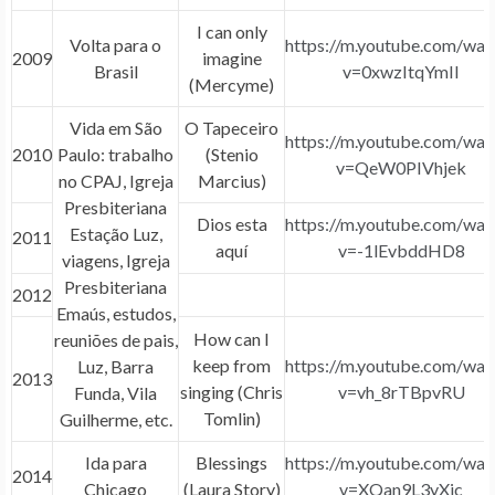
I can only
Volta para o
https://m.youtube.com/wat
2009
imagine
Brasil
v=0xwzItqYmII
(Mercyme)
Vida em São
O Tapeceiro
https://m.youtube.com/wat
2010
Paulo: trabalho
(Stenio
v=QeW0PIVhjek
no CPAJ, Igreja
Marcius)
Presbiteriana
Dios esta
https://m.youtube.com/wat
Estação Luz,
2011
aquí
v=-1lEvbddHD8
viagens, Igreja
Presbiteriana
2012
Emaús, estudos,
How can I
reuniões de pais,
keep from
https://m.youtube.com/wat
Luz, Barra
2013
singing (Chris
v=vh_8rTBpvRU
Funda, Vila
Tomlin)
Guilherme, etc.
Ida para
Blessings
https://m.youtube.com/wat
2014
Chicago
(Laura Story)
v=XQan9L3yXjc