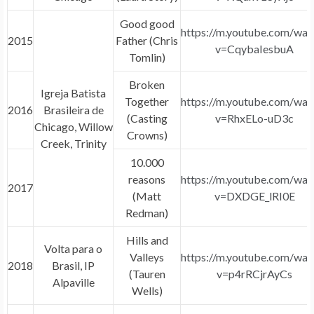
Good good
https://m.youtube.com/wat
2015
Father (Chris
v=CqybaIesbuA
Tomlin)
Broken
Igreja Batista
Together
https://m.youtube.com/wat
2016
Brasileira de
(Casting
v=RhxELo-uD3c
Chicago, Willow
Crowns)
Creek, Trinity
10.000
reasons
https://m.youtube.com/wat
2017
(Matt
v=DXDGE_lRI0E
Redman)
Hills and
Volta para o
Valleys
https://m.youtube.com/wat
2018
Brasil, IP
(Tauren
v=p4rRCjrAyCs
Alpaville
Wells)