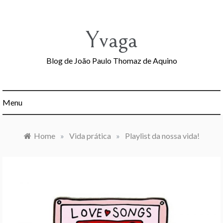
Skip
to
content
Yvaga
Blog de João Paulo Thomaz de Aquino
Menu
Home
»
Vida prática
»
Playlist da nossa vida!