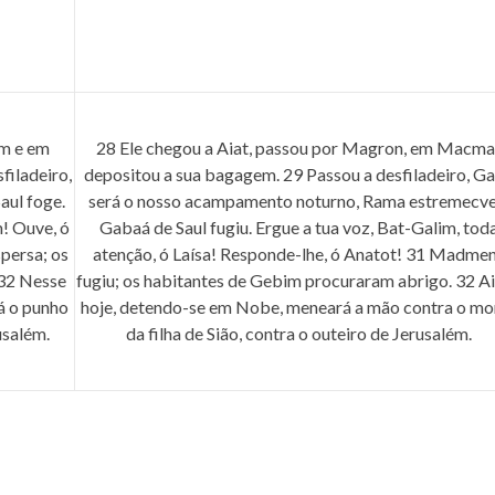
om e em
28 Ele chegou a Aiat, passou por Magron, em Macma
filadeiro,
depositou a sua bagagem. 29 Passou a desfiladeiro, G
aul foge.
será o nosso acampamento noturno, Rama estremecve
m! Ouve, ó
Gabaá de Saul fugiu. Ergue a tua voz, Bat-Galim, tod
persa; os
atenção, ó Laísa! Responde-lhe, ó Anatot! 31 Madme
 32 Nesse
fugiu; os habitantes de Gebim procuraram abrigo. 32 A
á o punho
hoje, detendo-se em Nobe, meneará a mão contra o mo
usalém.
da filha de Sião, contra o outeiro de Jerusalém.