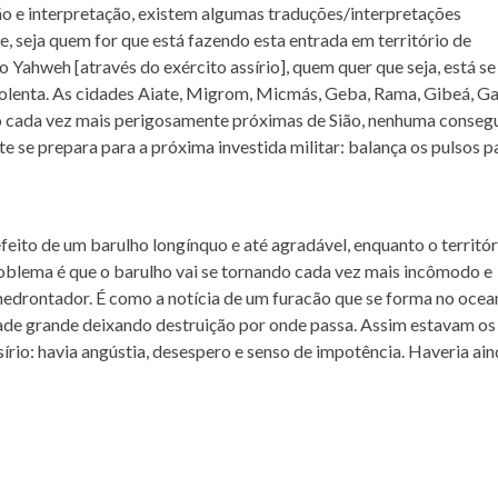
ção e interpretação, existem algumas traduções/interpretações
que, seja quem for que está fazendo esta entrada em território de
io Yahweh [através do exército assírio], quem quer que seja, está se
olenta. As cidades Aiate, Migrom, Micmás, Geba, Rama, Gibeá, Ga
 cada vez mais perigosamente próximas de Sião, nenhuma conseg
este se prepara para a próxima investida militar: balança os pulsos p
ito de um barulho longínquo e até agradável, enquanto o territór
problema é que o barulho vai se tornando cada vez mais incômodo e
medrontador. É como a notícia de um furacão que se forma no ocea
ade grande deixando destruição por onde passa. Assim estavam os
sírio: havia angústia, desespero e senso de impotência. Haveria ai