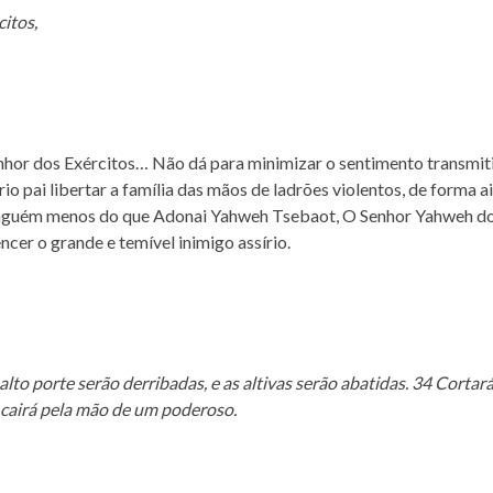
itos,
nhor dos Exércitos… Não dá para minimizar o sentimento transmit
o pai libertar a família das mãos de ladrões violentos, de forma a
 ninguém menos do que Adonai Yahweh Tsebaot, O Senhor Yahweh d
ncer o grande e temível inimigo assírio.
alto porte serão derribadas, e as altivas serão abatidas. 34 Cortar
o cairá pela mão de um poderoso.