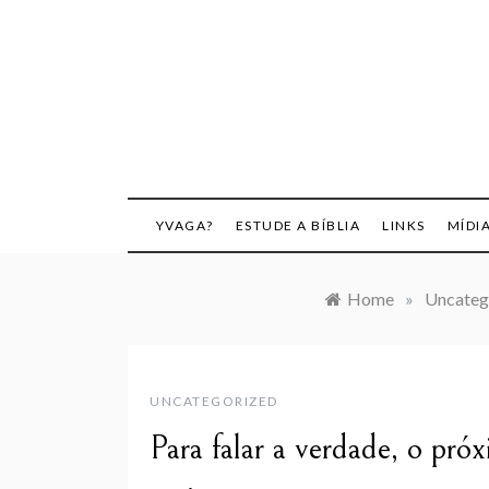
Skip
to
content
YVAGA?
ESTUDE A BÍBLIA
LINKS
MÍDI
Home
»
Uncateg
UNCATEGORIZED
Para falar a verdade, o pr