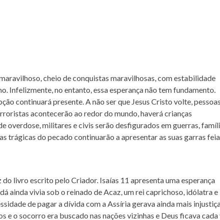
maravilhoso, cheio de conquistas maravilhosas, com estabilidade
smo. Infelizmente, no entanto, essa esperança não tem fundamento.
pção continuará presente. A não ser que Jesus Cristo volte, pessoa
rroristas acontecerão ao redor do mundo, haverá crianças
 overdose, militares e civis serão desfigurados em guerras, famíl
as trágicas do pecado continuarão a apresentar as suas garras fei
z do livro escrito pelo Criador. Isaías 11 apresenta uma esperança
dá ainda vivia sob o reinado de Acaz, um rei caprichoso, idólatra e
cessidade de pagar a dívida com a Assíria gerava ainda mais injustiç
os e o socorro era buscado nas nações vizinhas e Deus ficava cada