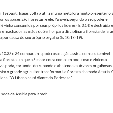
Tsebaot, Isaías volta a utilizar uma metáfora muito presente no 
tor, os países são florestas, e ele, Yahweh, segundo o seu poder e
l é vinha consumida por seus próprios líderes (Is 3.14) e destruída 
ia é machado nas mãos do Senhor para disciplinar a floresta de Isra
 por causa do seu próprio orgulho (Is 10.18-19).
sos 10.33 e 34 comparam a poderosa nação assíria com seu temível
uma floresta em que o Senhor entra como um poderoso e violento
az a poda, cortando, derrubando e abatendo as árvores orgulhosas.
ssim o grande agricultor transformará a floresta chamada Assíria. 
loca: “O Líbano cairá diante do Poderoso”.
poda da Assíria para Israel: