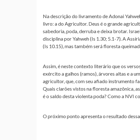
Na descrição do livramento de Adonai Yahweh 
livro: a do Agricultor. Deus é o grande agricul
sabedoria, poda, derruba e deixa brotar. Israe
disciplina por Yahweh (Is 1.30; 5.1-7). A Assír
(Is 10.15), mas também será floresta queimada
Assim, é neste contexto literário que os ver
exército a galhos (ramos), árvores altas e a 
agricultor, que, com seu afiado instrumento f
Quais clarões vistos na floresta amazônica, a
é o saldo desta violenta poda? Como a NVI co
O próximo ponto apresenta o resultado dessa 