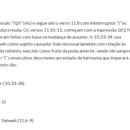
ruptos “וְ” (e,
muda. Os versos 11.10-11, começam com a expressão וְהָיָה֙ בַּיֹּ֣ום
hweh como sujeito causador (não necessariamente com relação às
 do rebento, nascido como fruto da poda anterior, sendo ele sempr
rará a
exto são:
or (10.33-34)
-5)
 Yahweh (11.6-9)