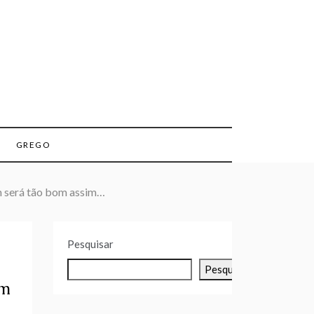
GREGO
m será tão bom assim…
Pesquisar
Pesquisar
om