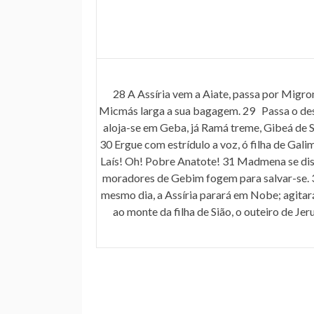
28 A Assíria vem a Aiate, passa por Migr
Micmás larga a sua bagagem. 29 Passa o des
aloja-se em Geba, já Ramá treme, Gibeá de S
30 Ergue com estrídulo a voz, ó filha de Gali
Laís! Oh! Pobre Anatote! 31 Madmena se dis
moradores de Gebim fogem para salvar-se.
mesmo dia, a Assíria parará em Nobe; agitar
ao monte da filha de Sião, o outeiro de Jer