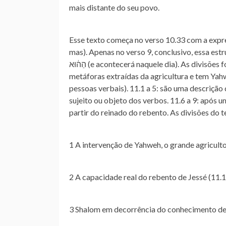
mais distante do seu povo.
Esse texto começa no verso 10.33 com a expressão “הִנֵּ֤ה” (eis) e segue até o verso 11.8 com ininter
mas). Apenas no verso 9, conclusivo, essa estrutura 
הַה֔וּא (e acontecerá naquele dia). As divisões foram feitas com base na mudança de assunto: Is 10.33-34: usa
metáforas extraídas da agricultura e tem Ya
pessoas verbais). 11.1 a 5: são uma descrição
sujeito ou objeto dos verbos. 11.6 a 9: após um “וְ” consecutivo descrevem um estado de harmonia que impe
partir do reinado do rebento. As divisões do t
1 A intervenção de Yahweh, o grande agricult
2 A capacidade real do rebento de Jessé (11.1
3 Shalom em decorrência do conhecimento de