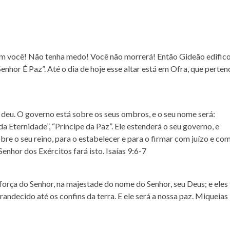
com você! Não tenha medo! Você não morrerá! Então Gideão edific
Senhor É Paz
”. Até o dia de hoje esse altar está em Ofra, que perten
 deu. O governo está sobre os seus ombros, e o seu nome será:
da Eternidade”, “
Príncipe da Paz”.
Ele estenderá o seu governo, e
bre o seu reino, para o estabelecer e para o firmar com juízo e co
nhor dos Exércitos fará isto. Isaías 9:6‭-‬7
força do Senhor, na majestade do nome do Senhor, seu Deus; e eles
randecido até os confins da terra. E ele será a nossa paz. Miqueias