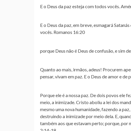
E o Deus da paz esteja com todos vocês. Am
E o Deus da paz, em breve, esmagará Satanás 
vocês. Romanos 16:20
porque Deus não é Deus de confusão, e sim de
Quanto ao mais, irmãos, adeus! Procurem ape
pensar, vivam em paz. E o Deus de amor e de 
Porque ele é a nossa paz. De dois povos ele f
meio, a inimizade. Cristo aboliu a lei dos ma
mesmo uma nova humanidade, fazendo a paz, e
destruindo a inimizade por meio dela. E, quan
também aos que estavam perto; porque, por m
2:14‭-‬18