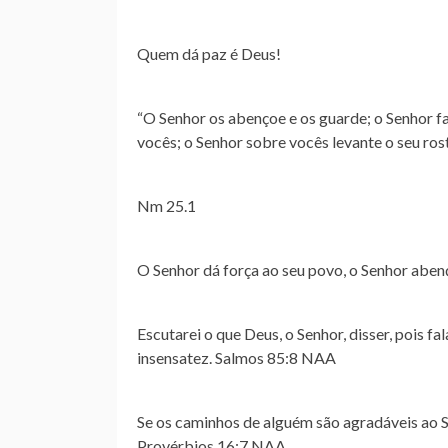
Quem dá paz é Deus!
“O Senhor os abençoe e os guarde; o Senhor fa
vocês; o Senhor sobre vocês levante o seu ros
Nm 25.1
O Senhor dá força ao seu povo,
o Senhor aben
Escutarei o que Deus, o Senhor, disser, pois
fal
insensatez. Salmos 85:8 NAA
Se os caminhos de alguém são agradáveis ao 
Provérbios 16:7 NAA