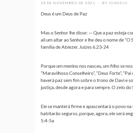
28 DE NOVEMBRO DE 2021
BY
JOAOEJU
Deus é um Deus de Paz
Mas o Senhor lhe disse: — Que a paz esteja 
ali um altar ao Senhor e lhe deu o nome de “
O 
família de Abiezer. Juízes 6.23‭-‬24
Porque um menino nos nasceu, um filho se nos
“Maravilhoso Conselheiro”, “Deus Forte”, “Pai 
haverá paz sem fim sobre o trono de Davi e so
justiça, desde agora e para sempre. O zelo do Se
Ele se manterá firme e apascentará o povo na 
habitarão seguros, porque, agora, ele será eng
5:4‭-‬5a