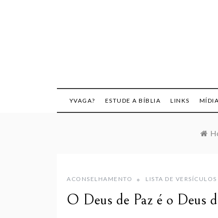
Skip
to
content
YVAGA?
ESTUDE A BÍBLIA
LINKS
MÍDI
H
ACONSELHAMENTO
LISTA DE VERSÍCULOS
O Deus de Paz é o Deus do