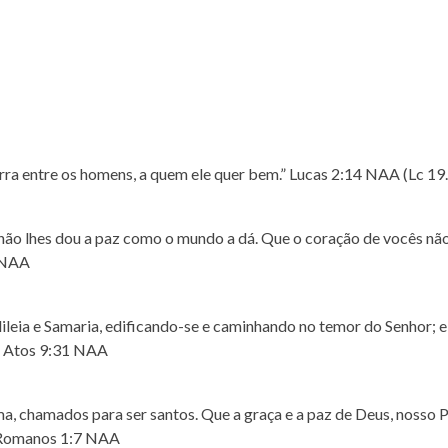
terra entre os homens, a quem ele quer bem.” Lucas 2:14 NAA (Lc 19
 não lhes dou a paz como o mundo a dá. Que o coração de vocês nã
 NAA
alileia e Samaria, edificando-se e caminhando no temor do Senhor; e
o. Atos 9:31 NAA
 chamados para ser santos. Que a graça e a paz de Deus, nosso P
. Romanos 1:7 NAA