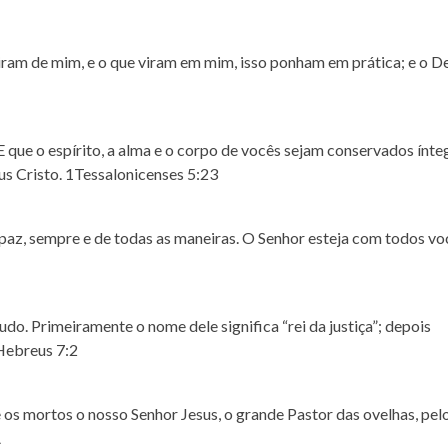
am de mim, e o que viram em mim, isso ponham em prática; e o D
 que o espírito, a alma e o corpo de vocês sejam conservados ínte
sus Cristo. 1Tessalonicenses 5:23
 paz, sempre e de todas as maneiras. O Senhor esteja com todos vo
do. Primeiramente o nome dele significa “rei da justiça”; depois
 Hebreus 7:2
e os mortos o nosso Senhor Jesus, o grande Pastor das ovelhas, pel
A