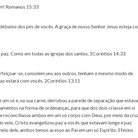
ém! Romanos 15:33
debaixo dos pés de vocês. A graça de nosso Senhor Jesus esteja c
 paz. Como em todas as igrejas dos santos, 1Coríntios 14:33
rfeiçoar-se, consolem uns aos outros, tenham o mesmo modo de
paz estará com vocês. 2Coríntios 13:11
ez um só e, na sua carne, derrubou a parede de separação que estav
ndamentos na forma de ordenanças, para que dos dois criasse em si
 reconciliasse ambos em um só corpo com Deus, por meio da cruz
do veio, Cristo evangelizou paz a vocês que estavam longe e paz
eio dele, ambos temos acesso ao Pai em um só Espírito. Efésios