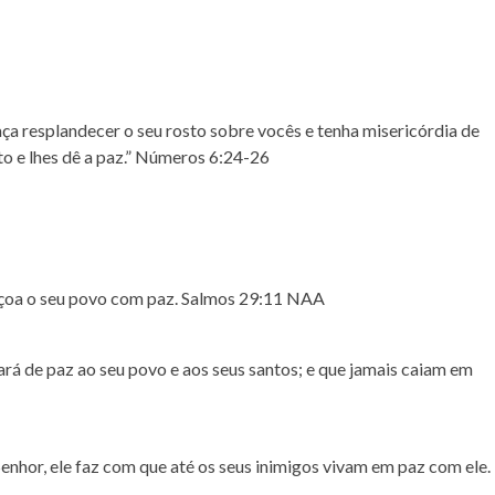
ça resplandecer o seu rosto sobre vocês e tenha misericórdia de
to e
lhes dê a paz.
” Números 6:24‭-‬26
çoa o seu povo com paz
. Salmos 29:11 NAA
ará de paz ao seu povo
e aos seus santos; e que jamais caiam em
Senhor,
ele faz com que até os seus inimigos vivam em paz com ele.