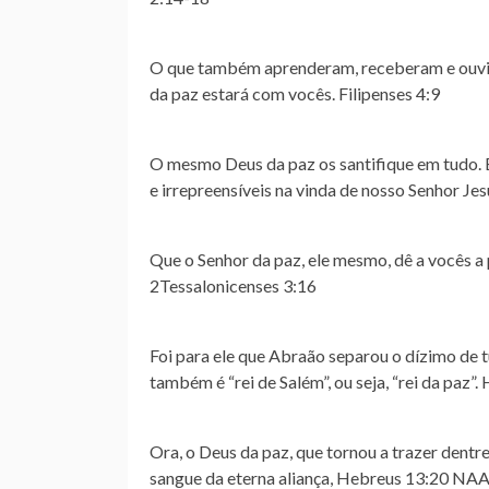
O que também aprenderam, receberam e ouvir
da paz estará com vocês. Filipenses 4:9
O mesmo Deus da paz os santifique em tudo. E
e irrepreensíveis na vinda de nosso Senhor Je
Que o Senhor da paz, ele mesmo, dê a vocês a
2Tessalonicenses 3:16
Foi para ele que Abraão separou o dízimo de tu
também é “rei de Salém”, ou seja, “rei da paz”.
Ora, o Deus da paz, que tornou a trazer dentr
sangue da eterna aliança, Hebreus 13:20 NA