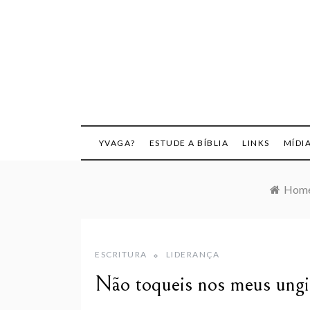
Skip
to
content
YVAGA?
ESTUDE A BÍBLIA
LINKS
MÍDI
Hom
ESCRITURA
LIDERANÇA
Não toqueis nos meus ungi