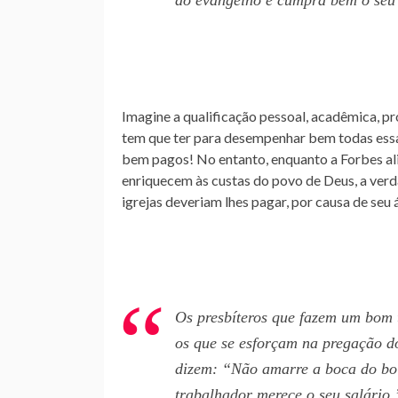
do evangelho e cumpra bem o seu
Imagine a qualificação pessoal, acadêmica, pro
tem que ter para desempenhar bem todas essas
bem pagos! No entanto, enquanto a Forbes al
enriquecem às custas do povo de Deus, a ver
igrejas deveriam lhes pagar, por causa de seu á
Os presbíteros que fazem um bom 
os que se esforçam na pregação do
dizem: “Não amarre a boca do boi
trabalhador merece o seu salário