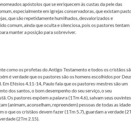
tonomeados apóstolos que se enriquecem às custas da pele das
comum, especialmente em igrejas conservadoras, que existam past
ejas, que são repetidamente humilhados, desvalorizados e
ido comum, ainda que oculta e silenciosa, pois os pastores tentam
 para manter a posição para sobreviver.
nte como os profetas do Antigo Testamento e todos os cristãos s
mbém é verdade que os pastores são os homens escolhidos por Deu
l. Em Efésios 4.11-14, Paulo fala que os pastores-mestres são um
ento dos santos, o bom desempenho do seu serviço, o seu
tã. Os pastores expõem a palavra (1Tm 4.6), salvam seus ouvintes
rtam (animam, aconselham, repreendem) pessoas de todas as idade
vem o que os cristãos devem fazer (1Tm 5.7), guardam a verdade (
verdade (2Tm 2.15).