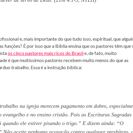
 dever de servo de Deus. (2Tm 4.1-5, NTLH)
fissional e, mais importante do que tudo isso, espiritual, que algu
 funções? É por isso que a Bíblia ensina que os pastores têm que 
ista
os cinco pastores mais ricos do Brasil
e, de fato, muito
dade é que muitíssimos pastores recebem muito menos do que as
rduo trabalho. Essa é a instrução bíblica:
trabalho na igreja merecem pagamento em dobro, especialme
 evangelho e no ensino cristão. Pois as Escrituras Sagradas
 quando ele estiver pisando o trigo.” E dizem ainda: “O
.” Não aceite nenhuma acusação contra qualquer presbítero, 