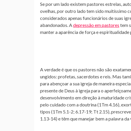
Se por um lado existem pastores estrelas, au
ovelhas, por outro lado tem sido muitíssimo 
considerados apenas funcionários de suas igr
abandonados. A
depressão em pastores
tem s
manter a aparência de força e espiritualidade
A verdade é que os pastores não são exatame
ungidos: profetas, sacerdotes e reis. Mas ta
para abençoar a sua igreja de maneira especia
presente de Deus à igreja para o aperfeiçoam
desenvolvimento em direção à maturidade cris
pelo cuidado com a doutrina (1Tm 4.16), exo
tipos (1Tm 5.1-2; 6.17-19; Tt 2.15), prescre
1.13-14) e têm que manejar bem a palavra da 