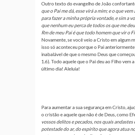
Outro texto do evangelho de João confortant
que o Pai me dá, esse virá a mim; e
o que vem 
para fazer a minha própria vontade, e sim a 
que nenhum eu perca de todos os que me deu
Rm de meu Pai é que todo homem que vir o Filho
Novamente, se você veio a Cristo em algum mom
isso só aconteceu porque o Pai anteriormente 
inabalável de que o mesmo Deus que começou es
1.6). Todo aquele que o Pai deu ao Filho vem a
último dia! Aleluia!
Para aumentar a sua segurança em Cristo, aj
o cristão e aquele que não é de Deus, como Efé
vossos delitos e pecados, nos quais andastes
potestade do ar, do espírito que agora atua 