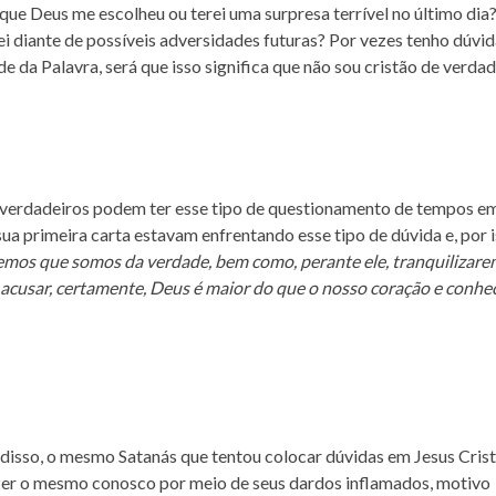
 que Deus me escolheu ou terei uma surpresa terrível no último dia
rei diante de possíveis adversidades futuras? Por vezes tenho dúvi
e da Palavra, será que isso significa que não sou cristão de verda
s verdadeiros podem ter esse tipo de questionamento de tempos e
ua primeira carta estavam enfrentando esse tipo de dúvida e, por 
emos que somos da verdade, bem como, perante ele, tranquilizar
 acusar, certamente, Deus é maior do que o nosso coração
e conhe
 disso, o mesmo Satanás que tentou colocar dúvidas em Jesus Cris
 fazer o mesmo conosco por meio de seus dardos inflamados, motivo