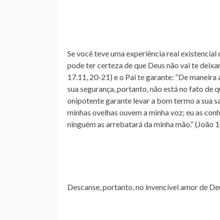
Se você teve uma experiência real existencial
pode ter certeza de que Deus não vai te deixa
17.11, 20-21) e o Pai te garante: “De maneira
sua segurança, portanto, não está no fato de q
onipotente garante levar a bom termo a sua sa
minhas ovelhas ouvem a minha voz; eu as conhe
ninguém as arrebatará da minha mão.” (João 
Descanse, portanto, no invencível amor de De