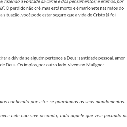
ne, fazendo a vontade da carne e dos pensamentos; e éramos, por
is
”. O perdido não crê, mas está morto e é marionete nas mãos do
a situação, você pode estar seguro que a vida de Cristo já foi
 tirar a dúvida se alguém pertence a Deus: santidade pessoal, amor
o de Deus. Os ímpios, por outro lado, vivem no Maligno:
mos conhecido por isto: se guardamos os seus mandamentos.
nece nele não vive pecando; todo aquele que vive pecando n