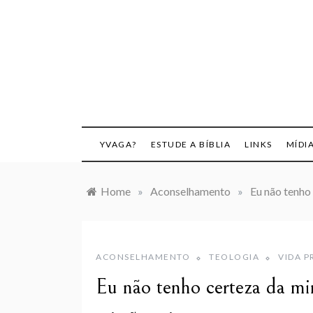
Skip
to
content
YVAGA?
ESTUDE A BÍBLIA
LINKS
MÍDI
Home
»
Aconselhamento
»
Eu não tenho 
ACONSELHAMENTO
TEOLOGIA
VIDA P
Eu não tenho certeza da m