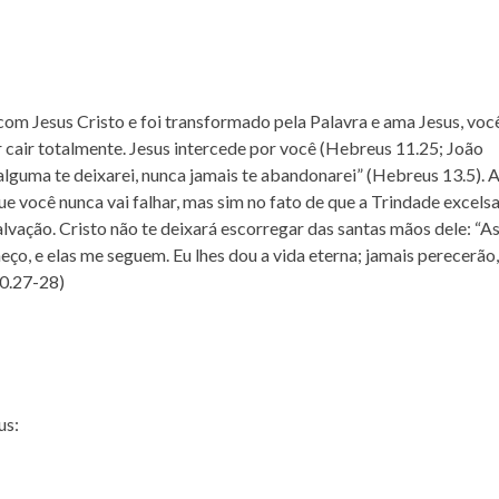
 com Jesus Cristo e foi transformado pela Palavra e ama Jesus, voc
r cair totalmente. Jesus intercede por você (Hebreus 11.25; João
 alguma te deixarei, nunca jamais te abandonarei” (Hebreus 13.5). 
ue você nunca vai falhar, mas sim no fato de que a Trindade excelsa
lvação. Cristo não te deixará escorregar das santas mãos dele: “A
ço, e elas me seguem. Eu lhes dou a vida eterna; jamais perecerão,
10.27-28)
us: