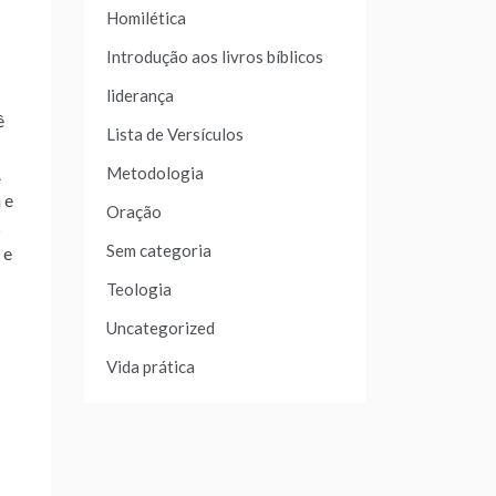
Homilética
Introdução aos livros bíblicos
liderança
ê
Lista de Versículos
Metodologia
A
 e
Oração
s
Sem categoria
 e
Teologia
Uncategorized
Vida prática