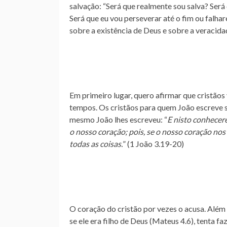
salvação: “Será que realmente sou salva? Será
Será que eu vou perseverar até o fim ou falha
sobre a existência de Deus e sobre a veracidad
Em primeiro lugar, quero afirmar que cristão
tempos. Os cristãos para quem João escreve s
mesmo João lhes escreveu: “
E nisto conhecer
o nosso coração; pois,
se o nosso coração nos
todas as coisas.
” (1 João 3.19-20)
O coração do cristão por vezes o acusa. Além
se ele era filho de Deus (Mateus 4.6), tenta