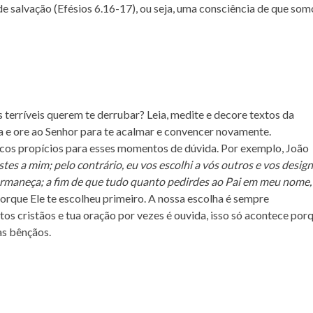
de salvação (Efésios 6.16-17), ou seja, uma consciência de que som
terríveis querem te derrubar? Leia, medite e decore textos da
 e ore ao Senhor para te acalmar e convencer novamente.
icos propícios para esses momentos de dúvida. Por exemplo, João
es a mim; pelo contrário, eu vos escolhi a vós outros e vos design
permaneça; a fim de que tudo quanto pedirdes ao Pai em meu nome,
 porque Ele te escolheu primeiro. A nossa escolha é sempre
tos cristãos e tua oração por vezes é ouvida, isso só acontece por
as bênçãos.