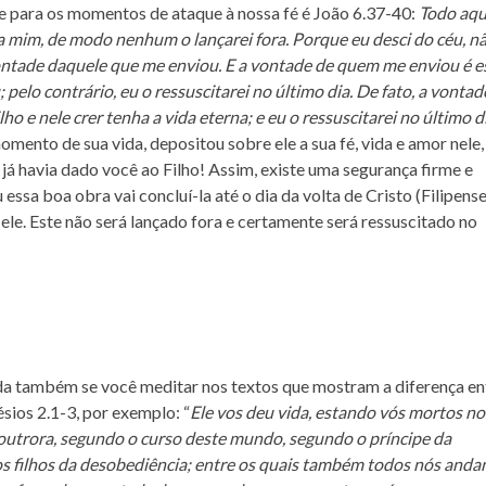
e para os momentos de ataque à nossa fé é João 6.37-40:
Todo aqu
a mim, de modo nenhum o lançarei fora
. Porque eu desci do céu, n
vontade daquele que me enviou. E
a vontade de quem me enviou é e
; pelo contrário,
eu o ressuscitarei no último dia
. De fato, a vontad
 e nele crer tenha a vida eterna; e eu o ressuscitarei no último d
ento de sua vida, depositou sobre ele a sua fé, vida e amor nele,
já havia dado você ao Filho! Assim, existe uma segurança firme e
sa boa obra vai concluí-la até o dia da volta de Cristo (Filipens
 ele. Este não será lançado fora e certamente será ressuscitado no
uda também se você meditar nos textos que mostram a diferença en
sios 2.1-3, por exemplo: “
Ele vos deu vida, estando vós mortos no
 outrora, segundo o curso deste mundo, segundo o príncipe da
nos filhos da desobediência; entre os quais também todos nós and