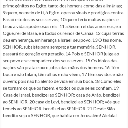
primogênitos no Egito, tanto dos homens como das alimárias;
9 quem, no meio de ti, ó Egito, operou sinais e prodígios contra
Faraó e todos os seus servos; 10 quem feriu muitas nações e
tirou a vida a poderosos reis: 11 a Seom, rei dos amorreus, e a
Ogue, rei de Basã, e a todos os reinos de Canaã; 12 cujas terras
deu em herança, em herança a Israel, seu povo. 13
O teu nome,
SENHOR, subsiste para sempre
; a tua memória, SENHOR,
passará de geração em geração. 14
Pois o SENHOR julga ao
seu povo e se compadece dos seus servos
. 15 Os ídolos das
nações são prata e ouro, obra das mãos dos homens. 16 Têm
boca e não falam; têm olhos e não vêem; 17 têm ouvidos e não
ouvem; pois não há alento de vida em sua boca. 18 Como eles
se tornam os que os fazem, e todos os que neles confiam. 19
Casa de Israel, bendizei ao SENHOR; casa de Arão, bendizei
ao SENHOR; 20 casa de Levi, bendizei ao SENHOR; vós que
temeis ao SENHOR, bendizei ao SENHOR. 21 Desde Sião
bendito seja o SENHOR, que habita em Jerusalém! Aleluia!