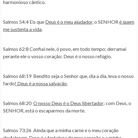
harmonioso cântico.
Salmos 54:4
Eis que
Deus é o meu ajudador
, o SENHOR
é quem
me sustenta a vida
.
Salmos 62:8
Confiai nele, ó povo, em todo tempo; derramai
perante ele o vosso coração; Deus é o nosso refúgio.
Salmos 68:19
Bendito seja o Senhor que, dia a dia, leva o nosso
fardo
! Deus é a nossa salvação
.
Salmos 68:20
O nosso Deus é o Deus libertador
; com Deus, o
SENHOR, está o escaparmos da morte.
Salmos 73:26
Ainda que a minha carne e o meu coração
desfaleçam, Deus é a
fortaleza
do meu coração e a minha