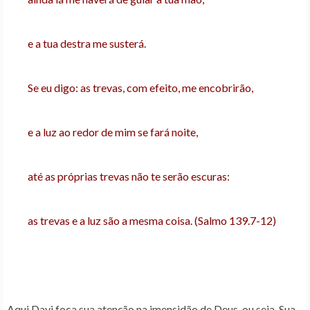
e a tua destra me susterá.
Se eu digo: as trevas, com efeito, me encobrirão,
e a luz ao redor de mim se fará noite,
até as próprias trevas não te serão escuras:
as trevas e a luz são a mesma coisa. (Salmo 139.7-12)
Aqui Davi foca sua atenção na imensidão de Deus, ou seja, Sua