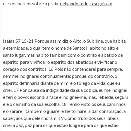
eles os barcos sobre a praia,
deixando tudo, o seguiram
.
Isaías 57.15-21
Porque assim diz o
Alto
, o
Sublime
, que
habita
a eternidade
, o qual tem o nome de
Santo
:
Habito no alto e
santo lugar
,
mas habito também com o contrito e abatido de
espírito
,
para vivificar
o espírito dos abatidos e vivificar o
coração dos contritos. 16 Pois não contenderei para sempre,
nem me indignarei continuamente; porque, do contrário, o
espírito definharia diante de mim, e o fôlego da vida,
que eu
criei
. 17 Por causa da indignidade da sua cobiça, eu me indignei
e feri o povo; escondi a face e indignei-me, mas, rebelde, seguiu
ele o caminho da sua escolha. 18 Tenho visto os seus caminhos
e o sararei
; também o guiarei e lhe
tornarei a dar consolação
, a
saber,
aos que dele choram
. 19 Como fruto dos seus lábios
criei a paz
, paz para os que estão longe e para os que estão