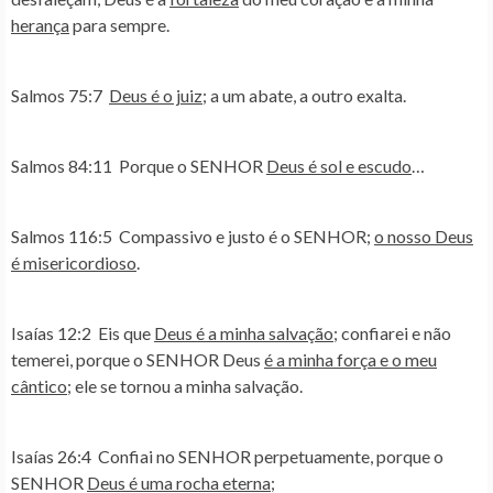
herança
para sempre.
Salmos 75:7
Deus é o juiz
; a um abate, a outro exalta.
Salmos 84:11
Porque o SENHOR
Deus é sol e escudo
…
Salmos 116:5
Compassivo e justo é o SENHOR;
o nosso Deus
é misericordioso
.
Isaías 12:2
Eis que
Deus é a minha salvação
; confiarei e não
temerei, porque o SENHOR Deus
é a minha força e o meu
cântico
; ele se tornou a minha salvação.
Isaías 26:4
Confiai no SENHOR perpetuamente, porque o
SENHOR
Deus é uma rocha eterna
;