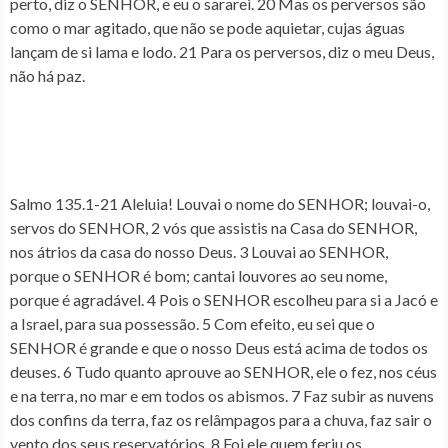
perto, diz o SENHOR, e
eu o sararei
. 20 Mas os perversos são
como o mar agitado, que não se pode aquietar, cujas águas
lançam de si lama e lodo. 21
Para os perversos, diz o meu Deus,
não há paz
.
Salmo 135.1-21
Aleluia!
Louvai o nome do SENHOR
; louvai-o,
servos do SENHOR, 2 vós que assistis na Casa do SENHOR,
nos átrios da casa do nosso Deus. 3 Louvai ao SENHOR,
porque o SENHOR é bom
; cantai louvores ao seu nome,
porque é agradável. 4 Pois o SENHOR escolheu para si a Jacó e
a Israel, para sua possessão. 5 Com efeito, eu sei que
o
SENHOR é grande
e que
o nosso Deus está acima de todos os
deuses
. 6
Tudo quanto aprouve ao SENHOR, ele o fez
, nos céus
e na terra, no mar e em todos os abismos. 7 Faz subir as nuvens
dos confins da terra, faz os relâmpagos para a chuva, faz sair o
vento dos seus reservatórios. 8 Foi ele quem feriu os