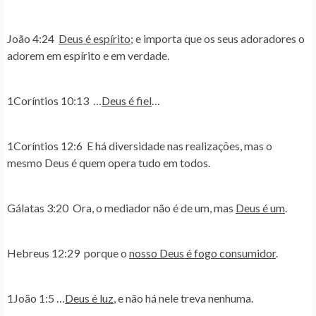
João 4:24
Deus é espírito
; e importa que os seus adoradores o
adorem em espírito e em verdade.
1Coríntios 10:13
…
Deus é fiel
…
1Coríntios 12:6
E há diversidade nas realizações, mas o
mesmo Deus é quem opera tudo em todos.
Gálatas 3:20
Ora, o mediador não é de um, mas
Deus é um
.
Hebreus 12:29
porque o
nosso Deus é fogo consumidor
.
1João 1:5
…
Deus é luz
, e não há nele treva nenhuma.