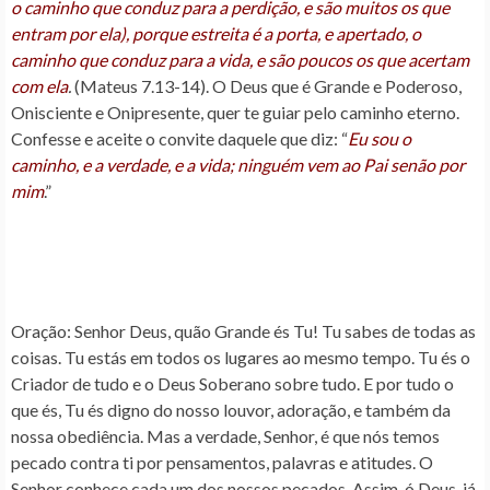
o caminho que conduz para a perdição, e são muitos os que
entram por ela), porque estreita é a porta, e apertado, o
caminho que conduz para a vida, e são poucos os que acertam
com ela
.
(Mateus 7.13-14). O Deus que é Grande e Poderoso,
Onisciente e Onipresente, quer te guiar pelo caminho eterno.
Confesse e aceite o convite daquele que diz: “
Eu sou o
caminho, e a verdade, e a vida; ninguém vem ao Pai senão por
mim
.”
Oração
: Senhor Deus, quão Grande és Tu! Tu sabes de todas as
coisas. Tu estás em todos os lugares ao mesmo tempo. Tu és o
Criador de tudo e o Deus Soberano sobre tudo. E por tudo o
que és, Tu és digno do nosso louvor, adoração, e também da
nossa obediência. Mas a verdade, Senhor, é que nós temos
pecado contra ti por pensamentos, palavras e atitudes. O
Senhor conhece cada um dos nossos pecados. Assim, ó Deus, já