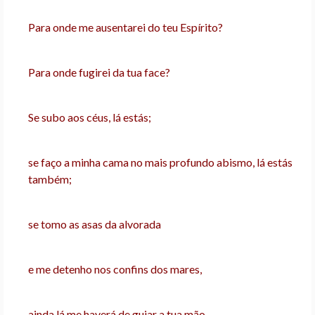
Para onde me ausentarei do teu Espírito?
Para onde fugirei da tua face?
Se subo aos céus, lá estás;
se faço a minha cama no mais profundo abismo, lá estás
também;
se tomo as asas da alvorada
e me detenho nos confins dos mares,
ainda lá me haverá de guiar a tua mão,