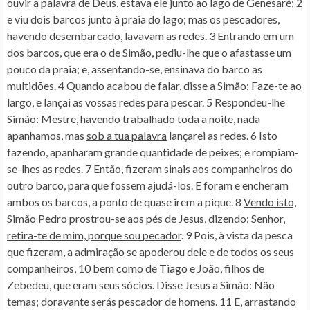
ouvir a palavra de Deus, estava ele junto ao lago de Genesaré; 2
e viu dois barcos junto à praia do lago; mas os pescadores,
havendo desembarcado, lavavam as redes. 3 Entrando em um
dos barcos, que era o de Simão, pediu-lhe que o afastasse um
pouco da praia; e, assentando-se, ensinava do barco as
multidões. 4 Quando acabou de falar, disse a Simão: Faze-te ao
largo,
e lançai as vossas redes para pescar
. 5 Respondeu-lhe
Simão:
Mestre, havendo trabalhado toda a noite, nada
apanhamos, mas
sob a tua palavra
lançarei as redes
. 6
Isto
fazendo, apanharam grande quantidade de peixes; e rompiam-
se-lhes as redes
. 7 Então, fizeram sinais aos companheiros do
outro barco, para que fossem ajudá-los. E foram e encheram
ambos os barcos, a ponto de quase irem a pique. 8
Vendo isto,
Simão Pedro prostrou-se aos pés de Jesus, dizendo: Senhor,
retira-te de mim, porque sou pecador
. 9 Pois, à vista da pesca
que fizeram, a admiração se apoderou dele e de todos os seus
companheiros, 10 bem como de Tiago e João, filhos de
Zebedeu, que eram seus sócios. Disse Jesus a Simão:
Não
temas
; doravante serás pescador de homens. 11 E, arrastando